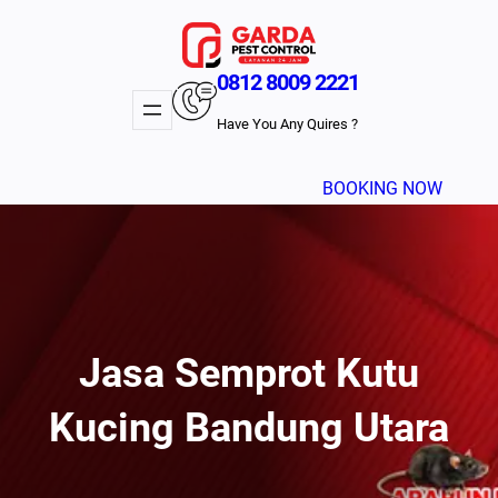
Lewati
ke
konten
0812 8009 2221
Have You Any Quires ?
BOOKING NOW
Jasa Semprot Kutu
Kucing Bandung Utara