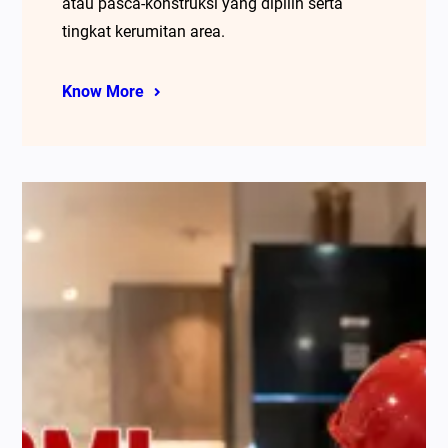
atau pasca-konstruksi yang dipilih serta
tingkat kerumitan area.
Know More