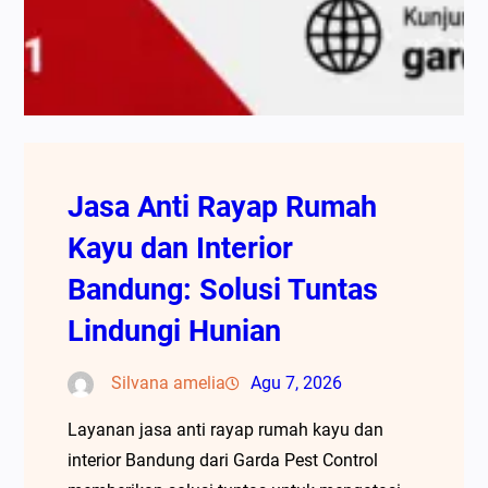
Jasa Anti Rayap Rumah
Kayu dan Interior
Bandung: Solusi Tuntas
Lindungi Hunian
Silvana amelia
Agu 7, 2026
Layanan jasa anti rayap rumah kayu dan
interior Bandung dari Garda Pest Control