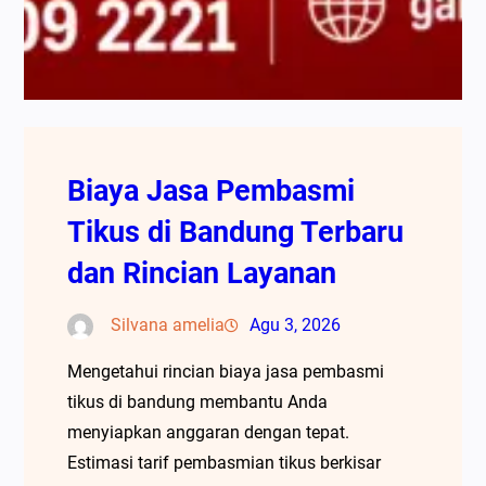
Biaya Jasa Pembasmi
Tikus di Bandung Terbaru
dan Rincian Layanan
Silvana amelia
Agu 3, 2026
Mengetahui rincian biaya jasa pembasmi
tikus di bandung membantu Anda
menyiapkan anggaran dengan tepat.
Estimasi tarif pembasmian tikus berkisar