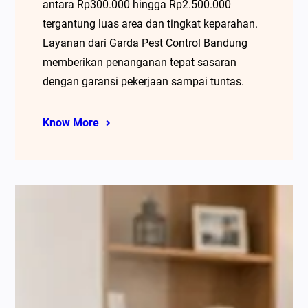
antara Rp300.000 hingga Rp2.500.000
tergantung luas area dan tingkat keparahan.
Layanan dari Garda Pest Control Bandung
memberikan penanganan tepat sasaran
dengan garansi pekerjaan sampai tuntas.
Know More