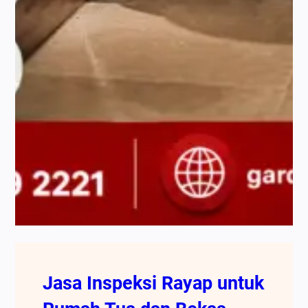
Jasa Inspeksi Rayap untuk