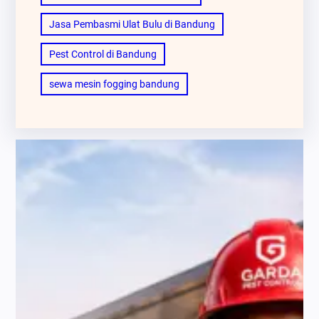
Jasa Pembasmi Ulat Bulu di Bandung
Pest Control di Bandung
sewa mesin fogging bandung