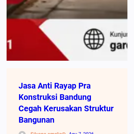
Jasa Anti Rayap Pra
Konstruksi Bandung
Cegah Kerusakan Struktur
Bangunan