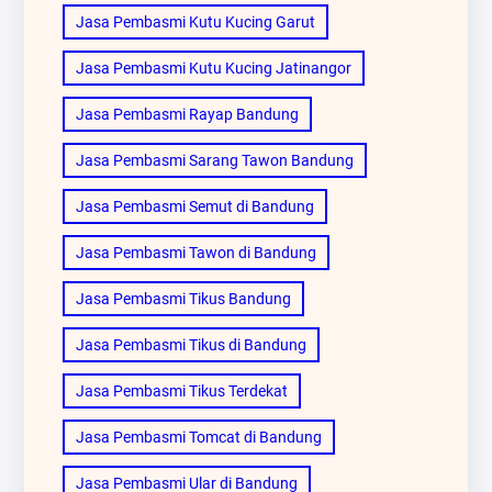
Jasa Pembasmi Kutu Kucing Garut
Jasa Pembasmi Kutu Kucing Jatinangor
Jasa Pembasmi Rayap Bandung
Jasa Pembasmi Sarang Tawon Bandung
Jasa Pembasmi Semut di Bandung
Jasa Pembasmi Tawon di Bandung
Jasa Pembasmi Tikus Bandung
Jasa Pembasmi Tikus di Bandung
Jasa Pembasmi Tikus Terdekat
Jasa Pembasmi Tomcat di Bandung
Jasa Pembasmi Ular di Bandung