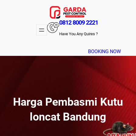
Lewati
ke
konten
0812 8009 2221
Have You Any Quires ?
BOOKING NOW
Harga Pembasmi Kutu
loncat Bandung