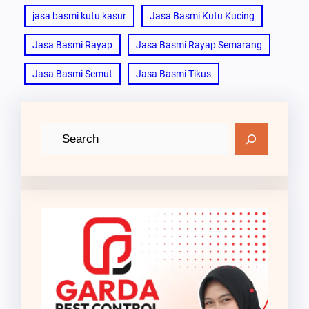
jasa basmi kutu kasur
Jasa Basmi Kutu Kucing
Jasa Basmi Rayap
Jasa Basmi Rayap Semarang
Jasa Basmi Semut
Jasa Basmi Tikus
C
a
r
i