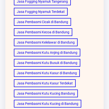
Jasa Fogging Nyamuk Tangerang
Jasa Fogging Nyamuk Terdekat
Jasa Pembasmi Cicak di Bandung
Jasa Pembasmi Kecoa di Bandung
Jasa Pembasmi Kelelawar di Bandung
Jasa Pembasmi Kutu Anjing di Bandung
Jasa Pembasmi Kutu Busuk di Bandung
Jasa Pembasmi Kutu Kasur di Bandung
Jasa Pembasmi Kutu Kasur Terdekat
Jasa Pembasmi Kutu Kucing Bandung
Jasa Pembasmi Kutu Kucing di Bandung