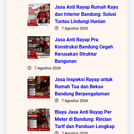
Jasa Anti Rayap Rumah Kayu
dan Interior Bandung: Solusi
Tuntas Lindungi Hunian
7 Agustus 2026
Jasa Anti Rayap Pra
Konstruksi Bandung Cegah
Kerusakan Struktur
Bangunan
7 Agustus 2026
Jasa Inspeksi Rayap untuk
Rumah Tua dan Bekas
Bandung Berpengalaman
7 Agustus 2026
Biaya Jasa Anti Rayap Per
Meter di Bandung: Rincian
Tarif dan Panduan Lengkap
7 Agustus 2026