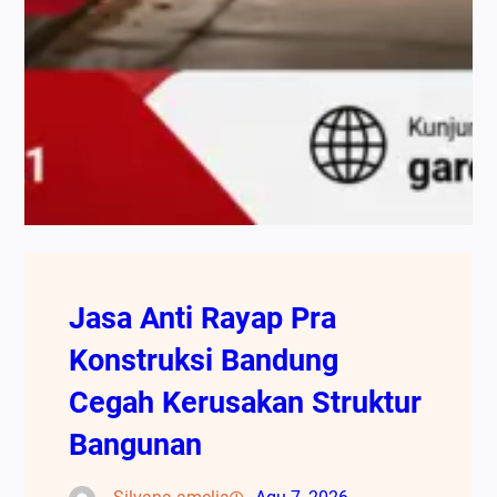
Jasa Anti Rayap Pra
Konstruksi Bandung
Cegah Kerusakan Struktur
Bangunan