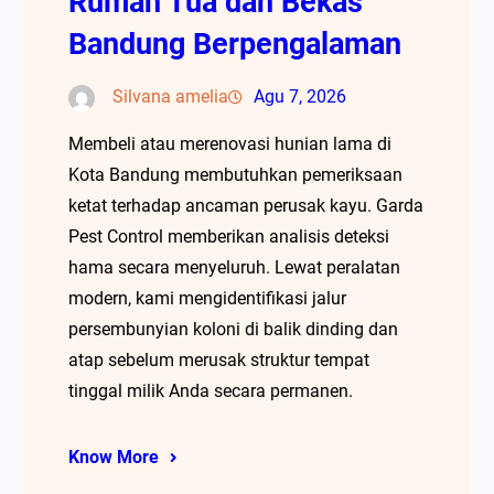
Rumah Tua dan Bekas
Bandung Berpengalaman
Silvana amelia
Agu 7, 2026
Membeli atau merenovasi hunian lama di
Kota Bandung membutuhkan pemeriksaan
ketat terhadap ancaman perusak kayu. Garda
Pest Control memberikan analisis deteksi
hama secara menyeluruh. Lewat peralatan
modern, kami mengidentifikasi jalur
persembunyian koloni di balik dinding dan
atap sebelum merusak struktur tempat
tinggal milik Anda secara permanen.
Know More