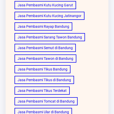
Jasa Pembasmi Kutu Kucing Garut
Jasa Pembasmi Kutu Kucing Jatinangor
Jasa Pembasmi Rayap Bandung
Jasa Pembasmi Sarang Tawon Bandung
Jasa Pembasmi Semut di Bandung
Jasa Pembasmi Tawon di Bandung
Jasa Pembasmi Tikus Bandung
Jasa Pembasmi Tikus di Bandung
Jasa Pembasmi Tikus Terdekat
Jasa Pembasmi Tomcat di Bandung
Jasa Pembasmi Ular di Bandung