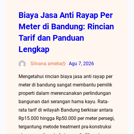
Biaya Jasa Anti Rayap Per
Meter di Bandung: Rincian
Tarif dan Panduan
Lengkap
Silvana amelia
Agu 7, 2026
Mengetahui rincian biaya jasa anti rayap per
meter di bandung sangat membantu pemilik
properti dalam merencanakan perlindungan
bangunan dari serangan hama kayu. Rata-
rata tarif di wilayah Bandung berkisar antara
Rp15.000 hingga Rp50.000 per meter persegi,
tergantung metode treatment pra-konstruksi