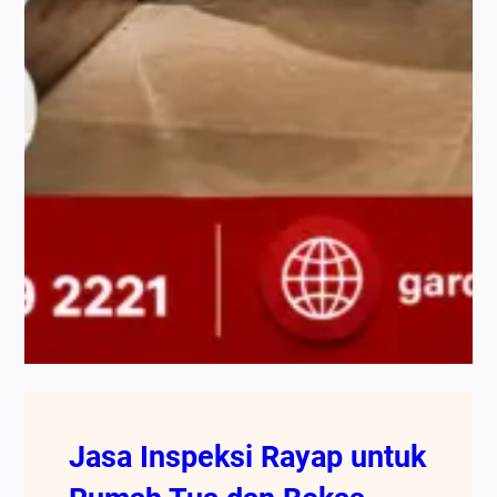
Jasa Inspeksi Rayap untuk