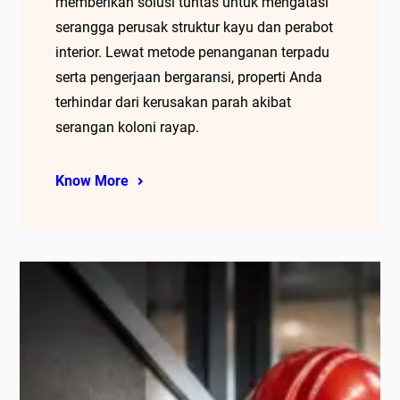
memberikan solusi tuntas untuk mengatasi
serangga perusak struktur kayu dan perabot
interior. Lewat metode penanganan terpadu
serta pengerjaan bergaransi, properti Anda
terhindar dari kerusakan parah akibat
serangan koloni rayap.
Know More