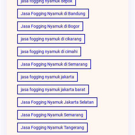
jasa fogging nyamuk depok
Jasa Fogging Nyamuk di Bandung
Jasa Fogging Nyamuk di Bogor
jasa fogging nyamuk di cikarang
jasa fogging nyamuk di cimahi
Jasa Fogging Nyamuk di Semarang
jasa fogging nyamuk jakarta
jasa fogging nyamuk jakarta barat
Jasa Fogging Nyamuk Jakarta Selatan
Jasa Fogging Nyamuk Semarang
Jasa Fogging Nyamuk Tangerang