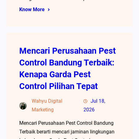
Know More
Mencari Perusahaan Pest
Control Bandung Terbaik:
Kenapa Garda Pest
Control Pilihan Tepat
Wahyu Digital
Jul 18,
Marketing
2026
Mencari Perusahaan Pest Control Bandung
Terbaik berarti mencari jaminan lingkungan