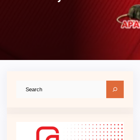
C
a
r
i