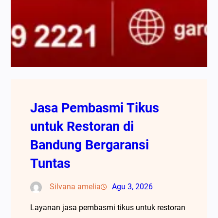
Jasa Pembasmi Tikus
untuk Restoran di
Bandung Bergaransi
Tuntas
Silvana amelia
Agu 3, 2026
Layanan jasa pembasmi tikus untuk restoran