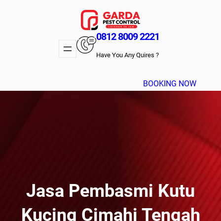
Lewati
ke
konten
0812 8009 2221
Have You Any Quires ?
BOOKING NOW
Jasa Pembasmi Kutu
Kucing Cimahi Tengah