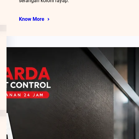
serangan koloni rayap.
Know More