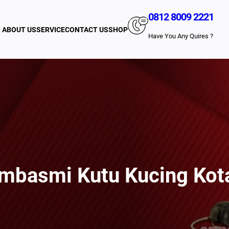
0812 8009 2221
ABOUT US
SERVICE
CONTACT US
SHOP
Have You Any Quires ?
mbasmi Kutu Kucing Kot