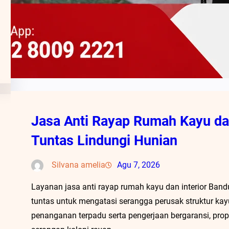
Jasa Anti Rayap Rumah Kayu dan
Tuntas Lindungi Hunian
Silvana amelia
Agu 7, 2026
Layanan jasa anti rayap rumah kayu dan interior Band
tuntas untuk mengatasi serangga perusak struktur kay
penanganan terpadu serta pengerjaan bergaransi, prope