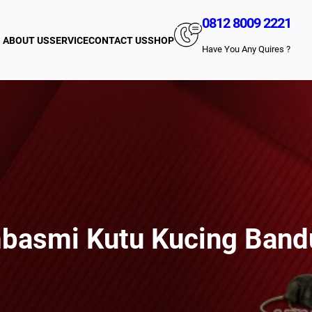
0812 8009 2221
ABOUT US
SERVICE
CONTACT US
SHOP
Have You Any Quires ?
basmi Kutu Kucing Band