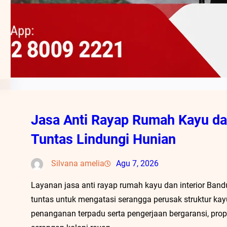
Jasa Anti Rayap Rumah Kayu dan
Tuntas Lindungi Hunian
Silvana amelia
Agu 7, 2026
Layanan jasa anti rayap rumah kayu dan interior Band
tuntas untuk mengatasi serangga perusak struktur kay
penanganan terpadu serta pengerjaan bergaransi, prope