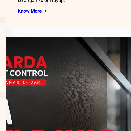
serangan koloni rayap.
Know More