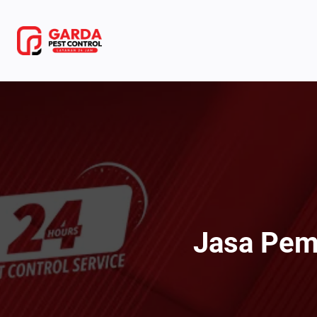
Lewati
ke
konten
Jasa Pem