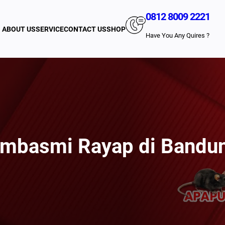
0812 8009 2221
ABOUT US
SERVICE
CONTACT US
SHOP
Have You Any Quires ?
mbasmi Rayap di Bandu