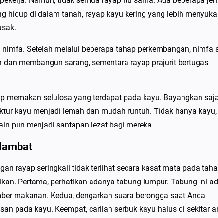
an pekerja. Namun, tidak semua rayap itu sama. Ada beberapa jen
ng hidup di dalam tanah, rayap kayu kering yang lebih menyuka
usak.
di nimfa. Setelah melalui beberapa tahap perkembangan, nimfa 
 dan membangun sarang, sementara rayap prajurit bertugas
 memakan selulosa yang terdapat pada kayu. Bayangkan saja
ktur kayu menjadi lemah dan mudah runtuh. Tidak hanya kayu,
ain pun menjadi santapan lezat bagi mereka.
lambat
gan rayap seringkali tidak terlihat secara kasat mata pada tah
kan. Pertama, perhatikan adanya tabung lumpur. Tabung ini a
sumber makanan. Kedua, dengarkan suara berongga saat Anda
an pada kayu. Keempat, carilah serbuk kayu halus di sekitar a