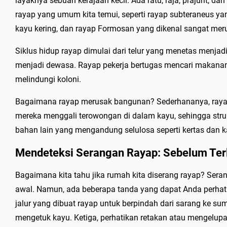
layaknya sebuah kerajaan kecil. Ada ratu, raja, prajurit, d
rayap yang umum kita temui, seperti rayap subteraneus ya
kayu kering, dan rayap Formosan yang dikenal sangat mer
Siklus hidup rayap dimulai dari telur yang menetas menja
menjadi dewasa. Rayap pekerja bertugas mencari makanan
melindungi koloni.
Bagaimana rayap merusak bangunan? Sederhananya, rayap
mereka menggali terowongan di dalam kayu, sehingga stru
bahan lain yang mengandung selulosa seperti kertas dan k
Mendeteksi Serangan Rayap: Sebelum Ter
Bagaimana kita tahu jika rumah kita diserang rayap? Seran
awal. Namun, ada beberapa tanda yang dapat Anda perhati
jalur yang dibuat rayap untuk berpindah dari sarang ke 
mengetuk kayu. Ketiga, perhatikan retakan atau mengelupas