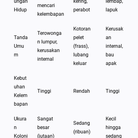
ungan
kering,
lembap,
mencari
Hidup
perabot
lapuk
kelembapan
Kotoran
Kerusak
Terowonga
Tanda
pelet
an
n lumpur,
Umu
(frass),
internal,
kerusakan
m
lubang
bau
internal
keluar
apak
Kebut
uhan
Tinggi
Rendah
Tinggi
Kelem
bapan
Ukura
Sangat
Kecil
Sedang
n
besar
hingga
(ribuan)
Koloni
(jutaan)
sedang