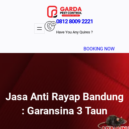
Lewati
ke
konten
0812 8009 2221
Have You Any Quires ?
BOOKING NOW
Jasa Anti Rayap Bandung
: Garansina 3 Taun