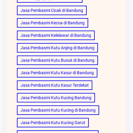
Jasa Pembasmi Cicak di Bandung
Jasa Pembasmi Kecoa di Bandung
Jasa Pembasmi Kelelawar di Bandung
Jasa Pembasmi Kutu Anjing di Bandung
Jasa Pembasmi Kutu Busuk di Bandung
Jasa Pembasmi Kutu Kasur di Bandung
Jasa Pembasmi Kutu Kasur Terdekat
Jasa Pembasmi Kutu Kucing Bandung
Jasa Pembasmi Kutu Kucing di Bandung
Jasa Pembasmi Kutu Kucing Garut