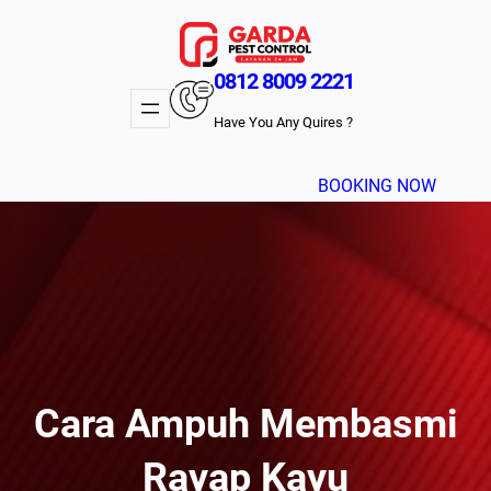
Lewati
ke
konten
0812 8009 2221
Have You Any Quires ?
BOOKING NOW
Cara Ampuh Membasmi
Rayap Kayu