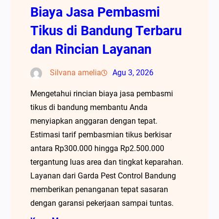
Biaya Jasa Pembasmi
Tikus di Bandung Terbaru
dan Rincian Layanan
Silvana amelia
Agu 3, 2026
Mengetahui rincian biaya jasa pembasmi
tikus di bandung membantu Anda
menyiapkan anggaran dengan tepat.
Estimasi tarif pembasmian tikus berkisar
antara Rp300.000 hingga Rp2.500.000
tergantung luas area dan tingkat keparahan.
Layanan dari Garda Pest Control Bandung
memberikan penanganan tepat sasaran
dengan garansi pekerjaan sampai tuntas.