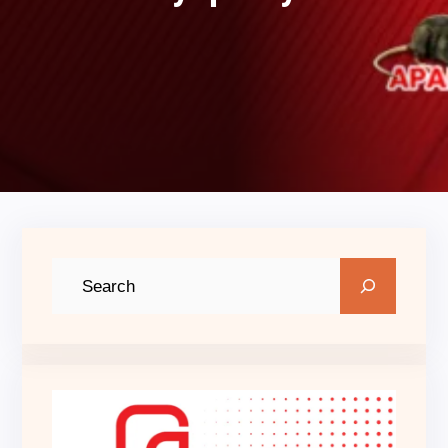
C
a
r
i