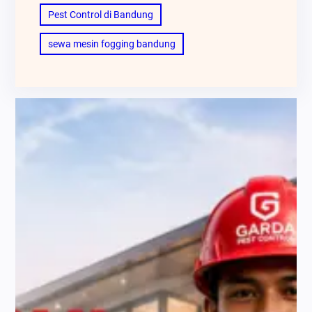
Pest Control di Bandung
sewa mesin fogging bandung