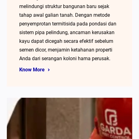
melindungi struktur bangunan baru sejak
tahap awal galian tanah. Dengan metode
penyemprotan termitisida pada pondasi dan
sistem pipa pelindung, ancaman kerusakan
kayu dapat dicegah secara efektif sebelum
semen dicor, menjamin ketahanan properti
Anda dari serangan koloni hama perusak.
Know More