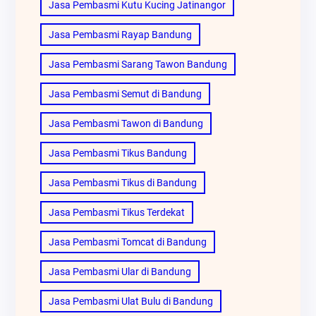
Jasa Pembasmi Kutu Kucing Jatinangor
Jasa Pembasmi Rayap Bandung
Jasa Pembasmi Sarang Tawon Bandung
Jasa Pembasmi Semut di Bandung
Jasa Pembasmi Tawon di Bandung
Jasa Pembasmi Tikus Bandung
Jasa Pembasmi Tikus di Bandung
Jasa Pembasmi Tikus Terdekat
Jasa Pembasmi Tomcat di Bandung
Jasa Pembasmi Ular di Bandung
Jasa Pembasmi Ulat Bulu di Bandung