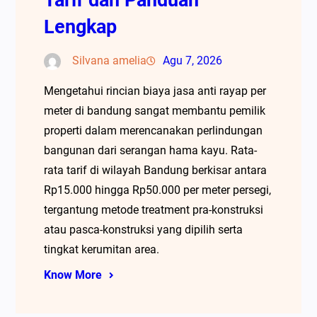
Lengkap
Silvana amelia
Agu 7, 2026
Mengetahui rincian biaya jasa anti rayap per
meter di bandung sangat membantu pemilik
properti dalam merencanakan perlindungan
bangunan dari serangan hama kayu. Rata-
rata tarif di wilayah Bandung berkisar antara
Rp15.000 hingga Rp50.000 per meter persegi,
tergantung metode treatment pra-konstruksi
atau pasca-konstruksi yang dipilih serta
tingkat kerumitan area.
Know More