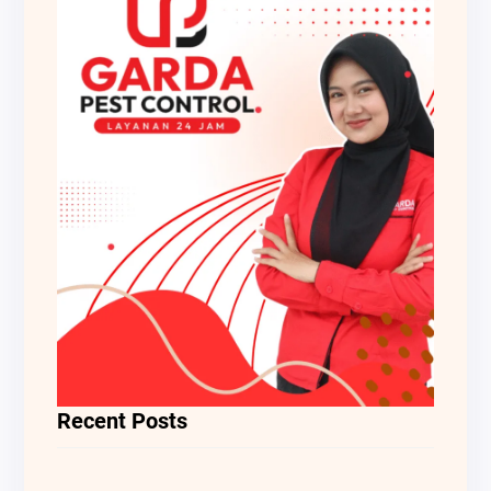
Recent Posts