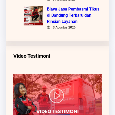
Biaya Jasa Pembasmi Tikus
di Bandung Terbaru dan
Rincian Layanan
3 Agustus 2026
Video Testimoni