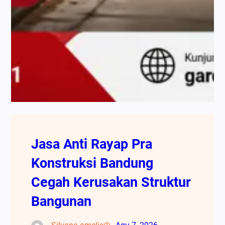
Jasa Anti Rayap Pra
Konstruksi Bandung
Cegah Kerusakan Struktur
Bangunan