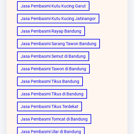
Jasa Pembasmi Kutu Kucing Garut
Jasa Pembasmi Kutu Kucing Jatinangor
Jasa Pembasmi Rayap Bandung
Jasa Pembasmi Sarang Tawon Bandung
Jasa Pembasmi Semut di Bandung
Jasa Pembasmi Tawon di Bandung
Jasa Pembasmi Tikus Bandung
Jasa Pembasmi Tikus di Bandung
Jasa Pembasmi Tikus Terdekat
Jasa Pembasmi Tomcat di Bandung
Jasa Pembasmi Ular di Bandung