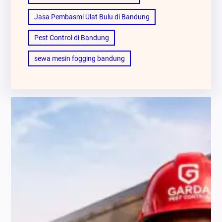
Jasa Pembasmi Ulat Bulu di Bandung
Pest Control di Bandung
sewa mesin fogging bandung