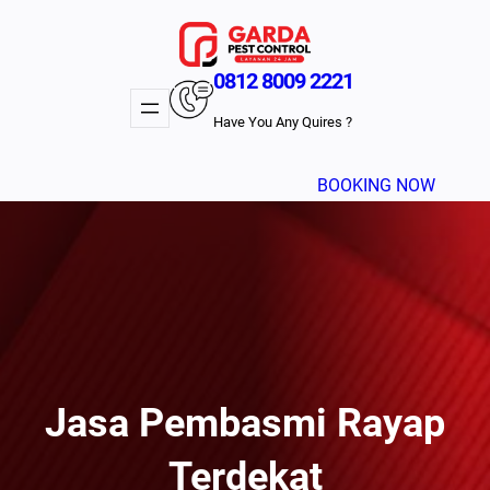
Lewati
ke
konten
0812 8009 2221
Have You Any Quires ?
BOOKING NOW
Jasa Pembasmi Rayap
Terdekat