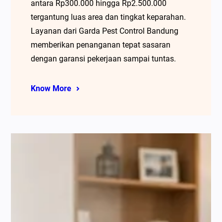
antara Rp300.000 hingga Rp2.500.000
tergantung luas area dan tingkat keparahan.
Layanan dari Garda Pest Control Bandung
memberikan penanganan tepat sasaran
dengan garansi pekerjaan sampai tuntas.
Know More