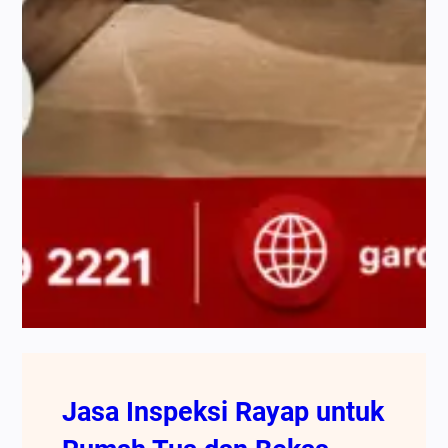
Jasa Inspeksi Rayap untuk