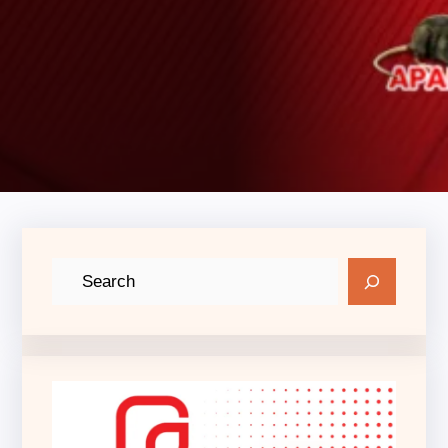
C
a
r
i