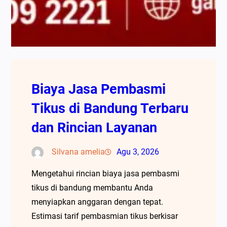
Biaya Jasa Pembasmi
Tikus di Bandung Terbaru
dan Rincian Layanan
Silvana amelia
Agu 3, 2026
Mengetahui rincian biaya jasa pembasmi
tikus di bandung membantu Anda
menyiapkan anggaran dengan tepat.
Estimasi tarif pembasmian tikus berkisar