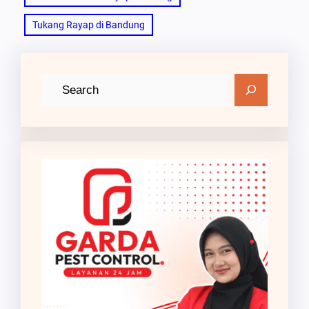
Tukang Rayap di Bandung
C
a
r
i