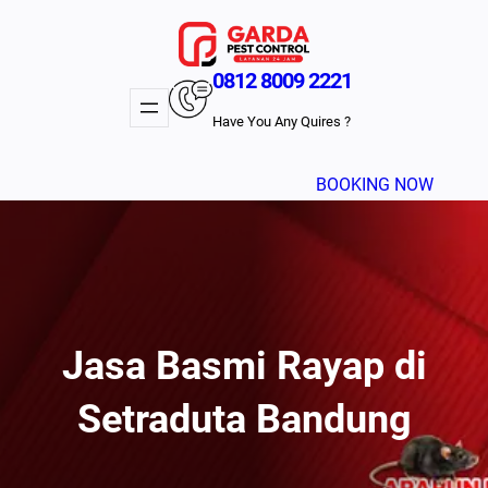
Lewati
ke
konten
0812 8009 2221
Have You Any Quires ?
BOOKING NOW
Jasa Basmi Rayap di
Setraduta Bandung