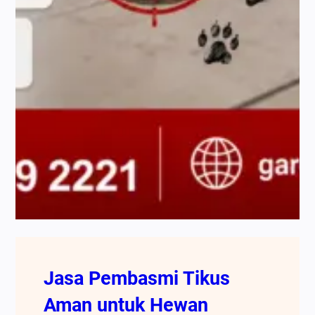
Jasa Pembasmi Tikus
Aman untuk Hewan