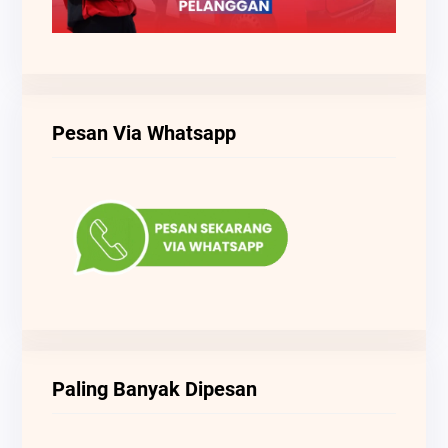
Pesan Via Whatsapp
Paling Banyak Dipesan