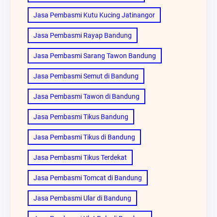
Jasa Pembasmi Kutu Kucing Jatinangor
Jasa Pembasmi Rayap Bandung
Jasa Pembasmi Sarang Tawon Bandung
Jasa Pembasmi Semut di Bandung
Jasa Pembasmi Tawon di Bandung
Jasa Pembasmi Tikus Bandung
Jasa Pembasmi Tikus di Bandung
Jasa Pembasmi Tikus Terdekat
Jasa Pembasmi Tomcat di Bandung
Jasa Pembasmi Ular di Bandung