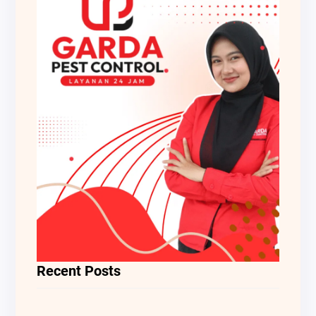
Recent Posts