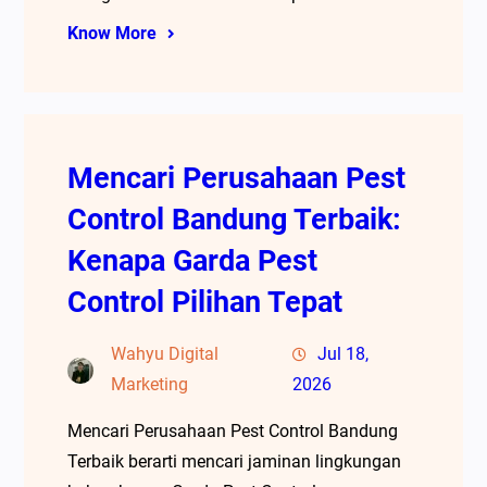
Know More
Mencari Perusahaan Pest
Control Bandung Terbaik:
Kenapa Garda Pest
Control Pilihan Tepat
Wahyu Digital
Jul 18,
Marketing
2026
Mencari Perusahaan Pest Control Bandung
Terbaik berarti mencari jaminan lingkungan