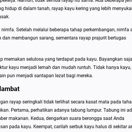
an pekerja. Namun, tidak semua rayap itu sama. Ada beberapa jen
ng hidup di dalam tanah, rayap kayu kering yang lebih menyuka
usak.
di nimfa. Setelah melalui beberapa tahap perkembangan, nimfa 
 dan membangun sarang, sementara rayap prajurit bertugas
 memakan selulosa yang terdapat pada kayu. Bayangkan saja
ktur kayu menjadi lemah dan mudah runtuh. Tidak hanya kayu,
ain pun menjadi santapan lezat bagi mereka.
lambat
gan rayap seringkali tidak terlihat secara kasat mata pada tah
kan. Pertama, perhatikan adanya tabung lumpur. Tabung ini a
sumber makanan. Kedua, dengarkan suara berongga saat Anda
an pada kayu. Keempat, carilah serbuk kayu halus di sekitar a