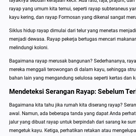
layaknya sebuah kerajaan kecil. Ada ratu, raja, prajurit, d
rayap yang umum kita temui, seperti rayap subteraneus ya
kayu kering, dan rayap Formosan yang dikenal sangat mer
Siklus hidup rayap dimulai dari telur yang menetas menja
menjadi dewasa. Rayap pekerja bertugas mencari makanan
melindungi koloni.
Bagaimana rayap merusak bangunan? Sederhananya, rayap
mereka menggali terowongan di dalam kayu, sehingga stru
bahan lain yang mengandung selulosa seperti kertas dan k
Mendeteksi Serangan Rayap: Sebelum Ter
Bagaimana kita tahu jika rumah kita diserang rayap? Seran
awal. Namun, ada beberapa tanda yang dapat Anda perhati
jalur yang dibuat rayap untuk berpindah dari sarang ke 
mengetuk kayu. Ketiga, perhatikan retakan atau mengelupas