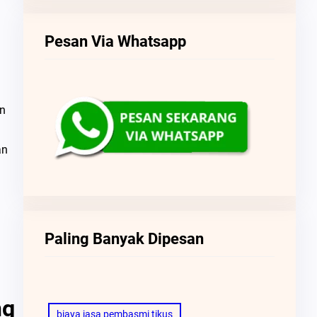
Pesan Via Whatsapp
an
an
Paling Banyak Dipesan
ng
biaya jasa pembasmi tikus