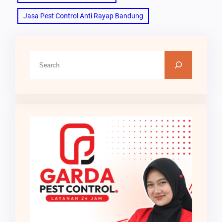
Jasa Pest Control Anti Rayap Bandung
C
a
r
i