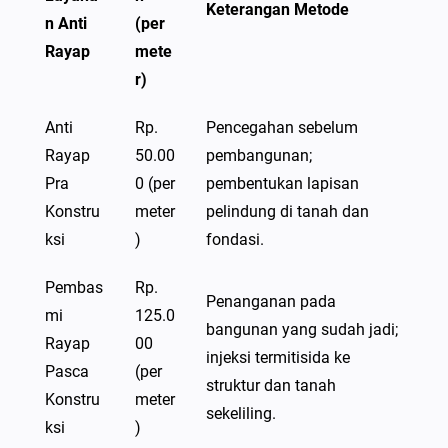
Keterangan Metode
n Anti
(per
Rayap
mete
r)
Anti
Rp.
Pencegahan sebelum
Rayap
50.00
pembangunan;
Pra
0 (per
pembentukan lapisan
Konstru
meter
pelindung di tanah dan
ksi
)
fondasi.
Pembas
Rp.
Penanganan pada
mi
125.0
bangunan yang sudah jadi;
Rayap
00
injeksi termitisida ke
Pasca
(per
struktur dan tanah
Konstru
meter
sekeliling.
ksi
)