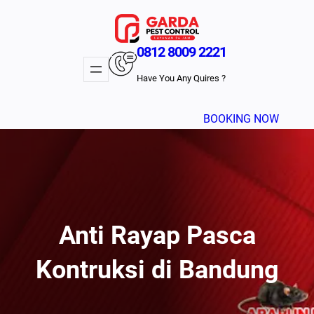
Lewati
ke
konten
0812 8009 2221
Have You Any Quires ?
BOOKING NOW
Anti Rayap Pasca
Kontruksi di Bandung