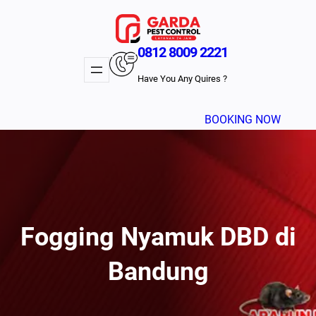
Lewati
ke
konten
0812 8009 2221
Have You Any Quires ?
BOOKING NOW
Fogging Nyamuk DBD di
Bandung