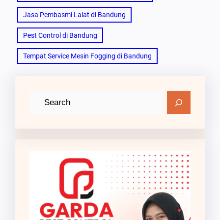
Jasa Pembasmi Lalat di Bandung
Pest Control di Bandung
Tempat Service Mesin Fogging di Bandung
C
a
r
i