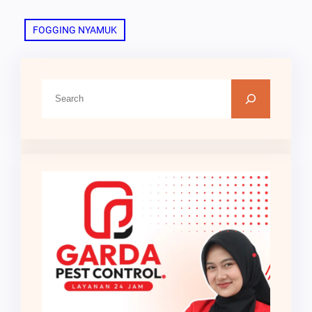
FOGGING NYAMUK
C
a
r
i