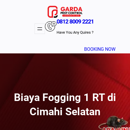
Lewati
ke
konten
0812 8009 2221
Have You Any Quires ?
BOOKING NOW
Biaya Fogging 1 RT di
Cimahi Selatan