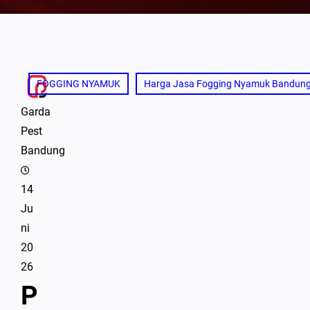
FOGGING NYAMUK
Harga Jasa Fogging Nyamuk Bandun
Garda
Pest
Bandung
14
Ju
ni
20
26
P