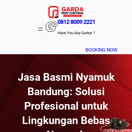
Lewati
ke
konten
0812 8009 2221
Have You Any Quires ?
BOOKING NOW
Jasa Basmi Nyamuk
Bandung: Solusi
Profesional untuk
Lingkungan Bebas