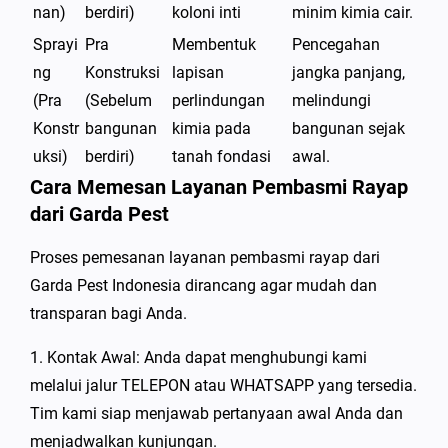
nan)
berdiri)
koloni inti
minim kimia cair.
Sprayi
Pra
Membentuk
Pencegahan
ng
Konstruksi
lapisan
jangka panjang,
(Pra
(Sebelum
perlindungan
melindungi
Konstr
bangunan
kimia pada
bangunan sejak
uksi)
berdiri)
tanah fondasi
awal.
Cara Memesan Layanan Pembasmi Rayap
dari Garda Pest
Proses pemesanan layanan pembasmi rayap dari
Garda Pest Indonesia dirancang agar mudah dan
transparan bagi Anda.
1. Kontak Awal: Anda dapat menghubungi kami
melalui jalur TELEPON atau WHATSAPP yang tersedia.
Tim kami siap menjawab pertanyaan awal Anda dan
menjadwalkan kunjungan.