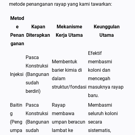
metode penanganan rayap yang kami tawarkan:
Metod
e
Kapan
Mekanisme
Keunggulan
Penan
Diterapkan
Kerja Utama
Utama
ganan
Efektif
Pasca
Membentuk
membasmi
Konstruksi
barier kimia di
koloni dan
Injeksi
(Bangunan
dalam
mencegah
sudah
struktur/fondasi
masuknya rayap
berdiri)
baru.
Baitin
Pasca
Rayap
Membasmi
g
Konstruksi
membawa
seluruh koloni
(Peng
(Bangunan
umpan beracun
secara
umpa
sudah
lambat ke
sistematis,