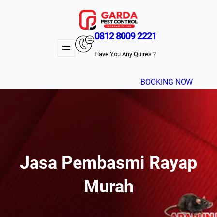
Lewati
ke
konten
0812 8009 2221
Have You Any Quires ?
BOOKING NOW
Jasa Pembasmi Rayap
Murah