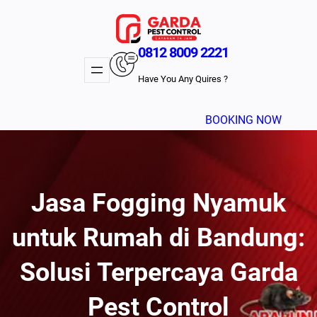
Lewati
ke
konten
0812 8009 2221
Have You Any Quires ?
BOOKING NOW
Jasa Fogging Nyamuk
untuk Rumah di Bandung:
Solusi Terpercaya Garda
Pest Control