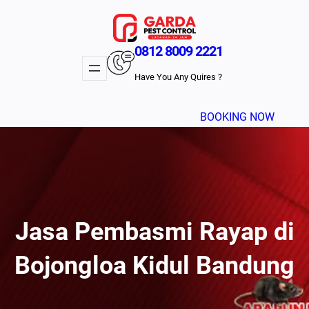
Lewati
ke
konten
0812 8009 2221
Have You Any Quires ?
BOOKING NOW
Jasa Pembasmi Rayap di
Bojongloa Kidul Bandung