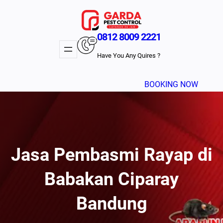
Lewati
ke
konten
0812 8009 2221
Have You Any Quires ?
BOOKING NOW
Jasa Pembasmi Rayap di
Babakan Ciparay
Bandung