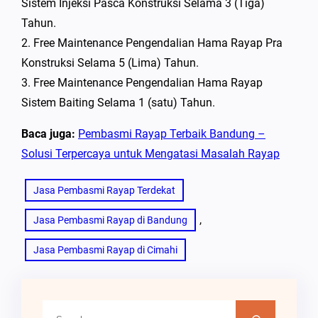
Sistem Injeksi Pasca Konstruksi Selama 3 (Tiga)
Tahun.
2. Free Maintenance Pengendalian Hama Rayap Pra
Konstruksi Selama 5 (Lima) Tahun.
3. Free Maintenance Pengendalian Hama Rayap
Sistem Baiting Selama 1 (satu) Tahun.
Baca juga:
Pembasmi Rayap Terbaik Bandung –
Solusi Terpercaya untuk Mengatasi Masalah Rayap
Jasa Pembasmi Rayap Terdekat
, 
Jasa Pembasmi Rayap di Bandung
Jasa Pembasmi Rayap di Cimahi
C