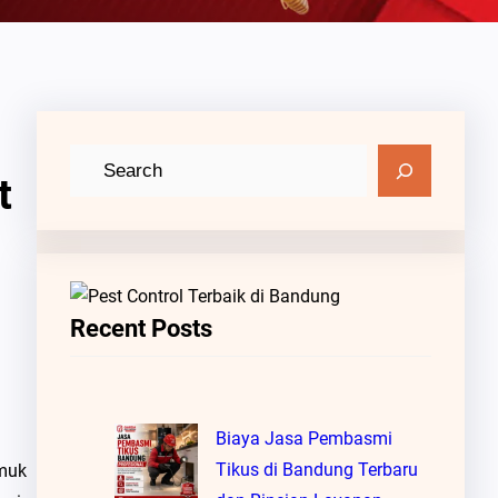
C
t
a
r
i
Recent Posts
Biaya Jasa Pembasmi
Tikus di Bandung Terbaru
amuk