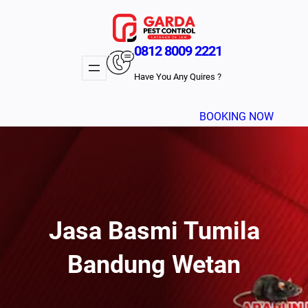
Lewati
ke
konten
0812 8009 2221
Have You Any Quires ?
BOOKING NOW
Jasa Basmi Tumila
Bandung Wetan