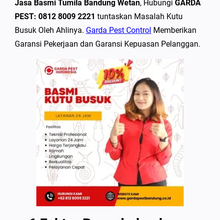
Jasa Basmi Tumila Bandung Wetan
, Hubungi
GARDA
PEST: 0812 8009 2221
tuntaskan Masalah Kutu
Busuk Oleh Ahlinya.
Garda Pest Control
Memberikan
Garansi Pekerjaan dan Garansi Kepuasan Pelanggan.