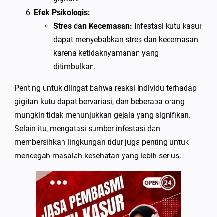
Efek Psikologis:
Stres dan Kecemasan:
Infestasi kutu kasur
dapat menyebabkan stres dan kecemasan
karena ketidaknyamanan yang
ditimbulkan.
Penting untuk diingat bahwa reaksi individu terhadap
gigitan kutu dapat bervariasi, dan beberapa orang
mungkin tidak menunjukkan gejala yang signifikan.
Selain itu, mengatasi sumber infestasi dan
membersihkan lingkungan tidur juga penting untuk
mencegah masalah kesehatan yang lebih serius.