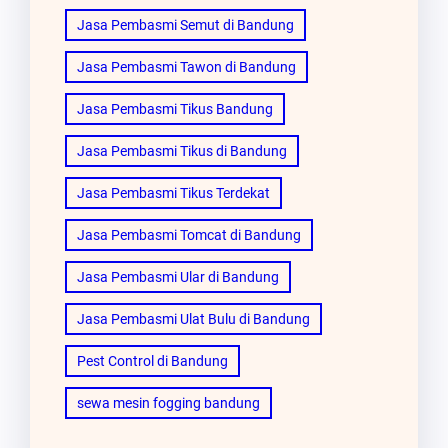
Jasa Pembasmi Semut di Bandung
Jasa Pembasmi Tawon di Bandung
Jasa Pembasmi Tikus Bandung
Jasa Pembasmi Tikus di Bandung
Jasa Pembasmi Tikus Terdekat
Jasa Pembasmi Tomcat di Bandung
Jasa Pembasmi Ular di Bandung
Jasa Pembasmi Ulat Bulu di Bandung
Pest Control di Bandung
sewa mesin fogging bandung