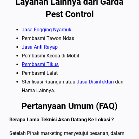
Layanan Lainnya dari Garda
Pest Control
Jasa Fogging Nyamuk
Pembasmi Tawon Ndas
Jasa Anti Rayap
Pembasmi Kecoa di Mobil
Pembasmi Tikus
Pembasmi Lalat
Sterilisasi Ruangan atau
Jasa Disinfektan
dan
Hama Lainnya.
Pertanyaan Umum (FAQ)
Berapa Lama Teknisi Akan Datang Ke Lokasi ?
Setelah Pihak marketing menyetujui pesanan, dalam