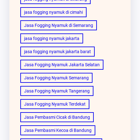
jasa fogging nyamuk di cimahi
Jasa Fogging Nyamuk di Semarang
jasa fogging nyamuk jakarta
jasa fogging nyamuk jakarta barat
Jasa Fogging Nyamuk Jakarta Selatan
Jasa Fogging Nyamuk Semarang
Jasa Fogging Nyamuk Tangerang
Jasa Fogging Nyamuk Terdekat
Jasa Pembasmi Cicak di Bandung
Jasa Pembasmi Kecoa di Bandung