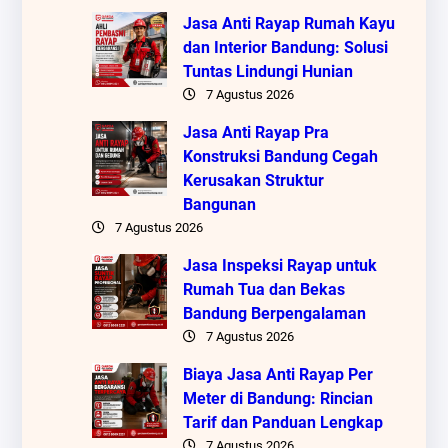
Jasa Anti Rayap Rumah Kayu
dan Interior Bandung: Solusi
Tuntas Lindungi Hunian
7 Agustus 2026
Jasa Anti Rayap Pra
Konstruksi Bandung Cegah
Kerusakan Struktur
Bangunan
7 Agustus 2026
Jasa Inspeksi Rayap untuk
Rumah Tua dan Bekas
Bandung Berpengalaman
7 Agustus 2026
Biaya Jasa Anti Rayap Per
Meter di Bandung: Rincian
Tarif dan Panduan Lengkap
7 Agustus 2026