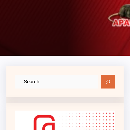
C
a
r
i