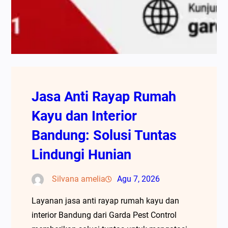
Jasa Anti Rayap Rumah
Kayu dan Interior
Bandung: Solusi Tuntas
Lindungi Hunian
Silvana amelia
Agu 7, 2026
Layanan jasa anti rayap rumah kayu dan
interior Bandung dari Garda Pest Control