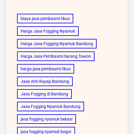
biaya jasa pembasmi tikus
Harga Jasa Fogging Nyamuk
Harga Jasa Fogging Nyamuk Bandung
Harga Jasa Pembasmi Sarang Tawon
harga jasa pembasmi tikus
Jasa Anti Rayap Bandung
Jasa Fogging di Bandung
Jasa Fogging Nyamuk Bandung
jasa fogging nyamuk bekasi
jasa fogging nyamuk bogor