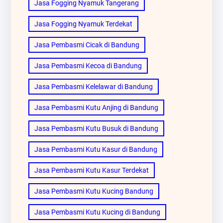
Jasa Fogging Nyamuk Tangerang
Jasa Fogging Nyamuk Terdekat
Jasa Pembasmi Cicak di Bandung
Jasa Pembasmi Kecoa di Bandung
Jasa Pembasmi Kelelawar di Bandung
Jasa Pembasmi Kutu Anjing di Bandung
Jasa Pembasmi Kutu Busuk di Bandung
Jasa Pembasmi Kutu Kasur di Bandung
Jasa Pembasmi Kutu Kasur Terdekat
Jasa Pembasmi Kutu Kucing Bandung
Jasa Pembasmi Kutu Kucing di Bandung