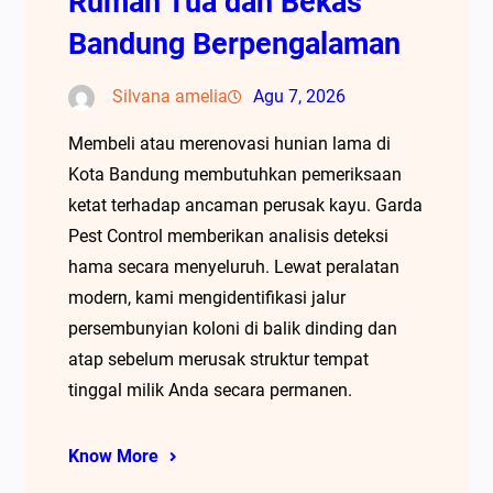
Rumah Tua dan Bekas
Bandung Berpengalaman
Silvana amelia
Agu 7, 2026
Membeli atau merenovasi hunian lama di
Kota Bandung membutuhkan pemeriksaan
ketat terhadap ancaman perusak kayu. Garda
Pest Control memberikan analisis deteksi
hama secara menyeluruh. Lewat peralatan
modern, kami mengidentifikasi jalur
persembunyian koloni di balik dinding dan
atap sebelum merusak struktur tempat
tinggal milik Anda secara permanen.
Know More