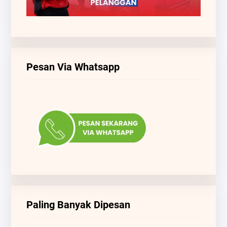
Pesan Via Whatsapp
Paling Banyak Dipesan