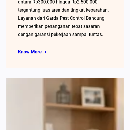
antara Rp300.000 hingga Rp2.500.000
tergantung luas area dan tingkat keparahan.
Layanan dari Garda Pest Control Bandung
memberikan penanganan tepat sasaran
dengan garansi pekerjaan sampai tuntas.
Know More