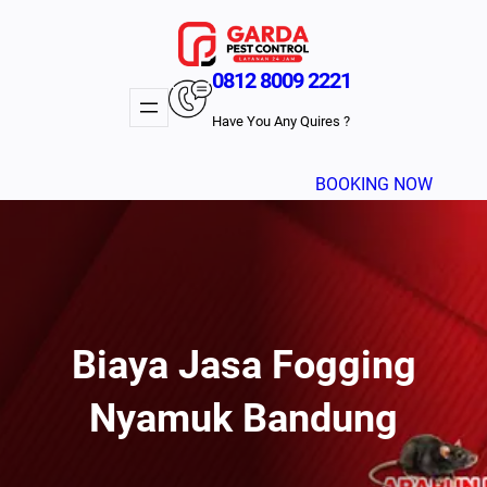
Lewati
ke
konten
0812 8009 2221
Have You Any Quires ?
BOOKING NOW
Biaya Jasa Fogging
Nyamuk Bandung