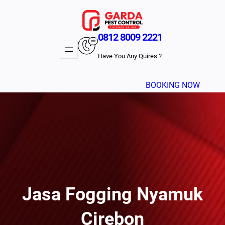
Lewati
ke
konten
0812 8009 2221
Have You Any Quires ?
BOOKING NOW
Jasa Fogging Nyamuk
Cirebon