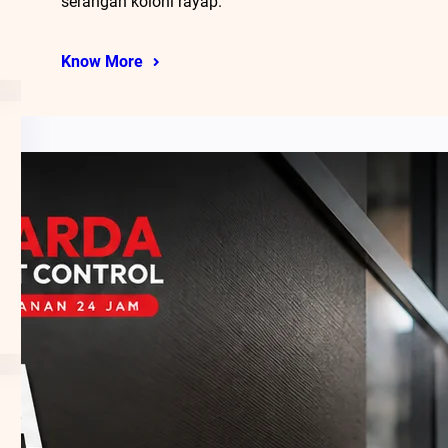
serangan koloni rayap.
Know More