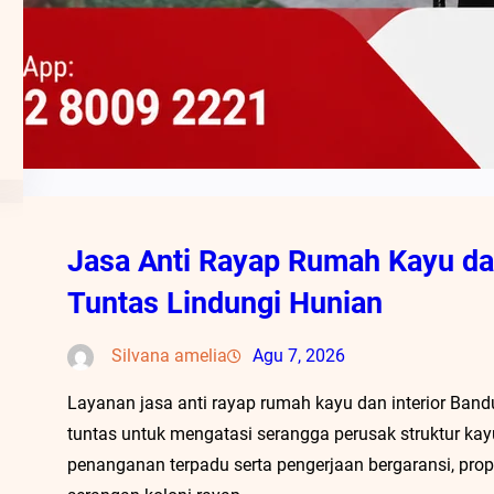
Jasa Anti Rayap Rumah Kayu dan
Tuntas Lindungi Hunian
Silvana amelia
Agu 7, 2026
Layanan jasa anti rayap rumah kayu dan interior Band
tuntas untuk mengatasi serangga perusak struktur kay
penanganan terpadu serta pengerjaan bergaransi, prope