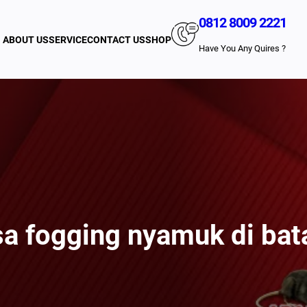
0812 8009 2221
ABOUT US
SERVICE
CONTACT US
SHOP
Have You Any Quires ?
sa fogging nyamuk di ba