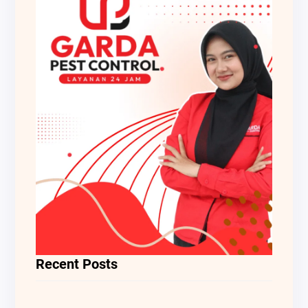
Recent Posts