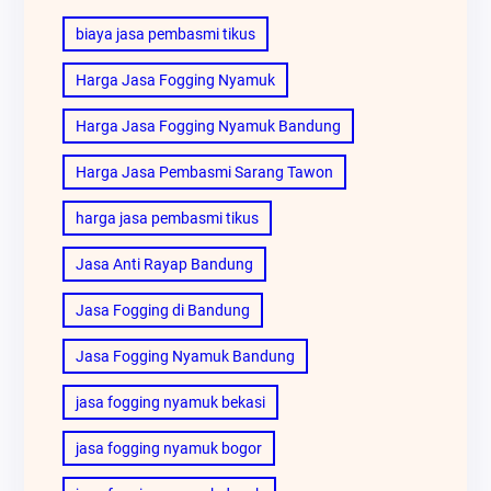
biaya jasa pembasmi tikus
Harga Jasa Fogging Nyamuk
Harga Jasa Fogging Nyamuk Bandung
Harga Jasa Pembasmi Sarang Tawon
harga jasa pembasmi tikus
Jasa Anti Rayap Bandung
Jasa Fogging di Bandung
Jasa Fogging Nyamuk Bandung
jasa fogging nyamuk bekasi
jasa fogging nyamuk bogor