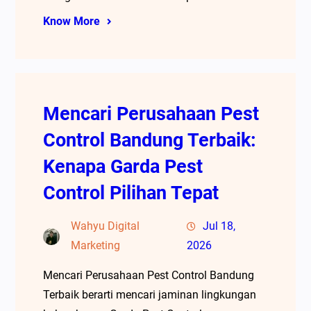
Know More
Mencari Perusahaan Pest
Control Bandung Terbaik:
Kenapa Garda Pest
Control Pilihan Tepat
Wahyu Digital
Jul 18,
Marketing
2026
Mencari Perusahaan Pest Control Bandung
Terbaik berarti mencari jaminan lingkungan