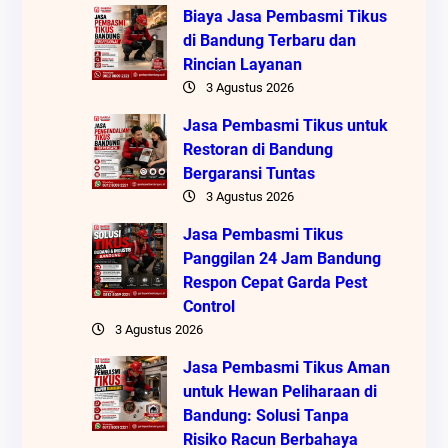
Biaya Jasa Pembasmi Tikus
di Bandung Terbaru dan
Rincian Layanan
3 Agustus 2026
Jasa Pembasmi Tikus untuk
Restoran di Bandung
Bergaransi Tuntas
3 Agustus 2026
Jasa Pembasmi Tikus
Panggilan 24 Jam Bandung
Respon Cepat Garda Pest
Control
3 Agustus 2026
Jasa Pembasmi Tikus Aman
untuk Hewan Peliharaan di
Bandung: Solusi Tanpa
Risiko Racun Berbahaya