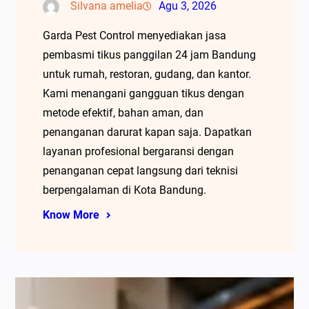
Silvana amelia
Agu 3, 2026
Garda Pest Control menyediakan jasa
pembasmi tikus panggilan 24 jam Bandung
untuk rumah, restoran, gudang, dan kantor.
Kami menangani gangguan tikus dengan
metode efektif, bahan aman, dan
penanganan darurat kapan saja. Dapatkan
layanan profesional bergaransi dengan
penanganan cepat langsung dari teknisi
berpengalaman di Kota Bandung.
Know More