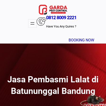
Lewati
ke
konten
0812 8009 2221
Have You Any Quires ?
BOOKING NOW
Jasa Pembasmi Lalat di
Batununggal Bandung