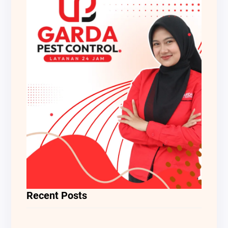
Recent Posts