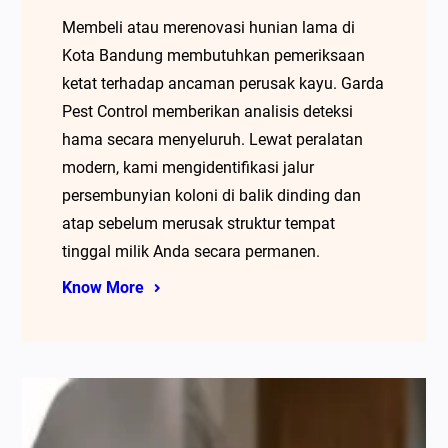
Membeli atau merenovasi hunian lama di
Kota Bandung membutuhkan pemeriksaan
ketat terhadap ancaman perusak kayu. Garda
Pest Control memberikan analisis deteksi
hama secara menyeluruh. Lewat peralatan
modern, kami mengidentifikasi jalur
persembunyian koloni di balik dinding dan
atap sebelum merusak struktur tempat
tinggal milik Anda secara permanen.
Know More