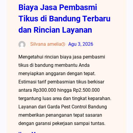
Biaya Jasa Pembasmi
Tikus di Bandung Terbaru
dan Rincian Layanan
Silvana amelia
Agu 3, 2026
Mengetahui rincian biaya jasa pembasmi
tikus di bandung membantu Anda
menyiapkan anggaran dengan tepat.
Estimasi tarif pembasmian tikus berkisar
antara Rp300.000 hingga Rp2.500.000
tergantung luas area dan tingkat keparahan.
Layanan dari Garda Pest Control Bandung
memberikan penanganan tepat sasaran
dengan garansi pekerjaan sampai tuntas.