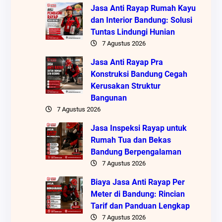
Jasa Anti Rayap Rumah Kayu
dan Interior Bandung: Solusi
Tuntas Lindungi Hunian
7 Agustus 2026
Jasa Anti Rayap Pra
Konstruksi Bandung Cegah
Kerusakan Struktur
Bangunan
7 Agustus 2026
Jasa Inspeksi Rayap untuk
Rumah Tua dan Bekas
Bandung Berpengalaman
7 Agustus 2026
Biaya Jasa Anti Rayap Per
Meter di Bandung: Rincian
Tarif dan Panduan Lengkap
7 Agustus 2026