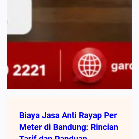
Biaya Jasa Anti Rayap Per
Meter di Bandung: Rincian
Tarif dan Panduan