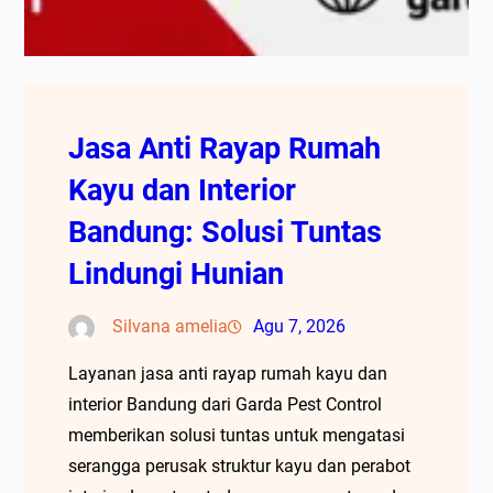
Jasa Anti Rayap Rumah
Kayu dan Interior
Bandung: Solusi Tuntas
Lindungi Hunian
Silvana amelia
Agu 7, 2026
Layanan jasa anti rayap rumah kayu dan
interior Bandung dari Garda Pest Control
memberikan solusi tuntas untuk mengatasi
serangga perusak struktur kayu dan perabot