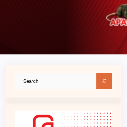
C
a
r
i