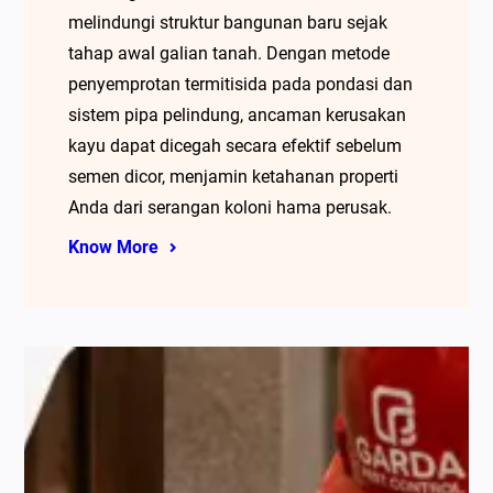
melindungi struktur bangunan baru sejak
tahap awal galian tanah. Dengan metode
penyemprotan termitisida pada pondasi dan
sistem pipa pelindung, ancaman kerusakan
kayu dapat dicegah secara efektif sebelum
semen dicor, menjamin ketahanan properti
Anda dari serangan koloni hama perusak.
Know More