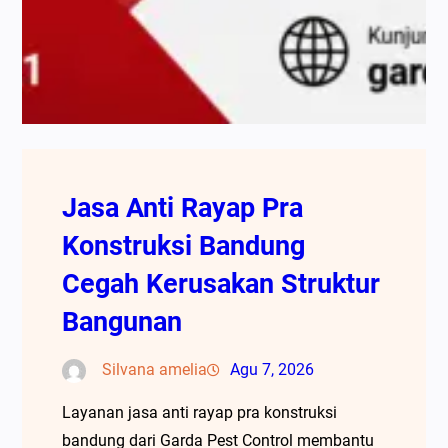
Jasa Anti Rayap Pra
Konstruksi Bandung
Cegah Kerusakan Struktur
Bangunan
Silvana amelia
Agu 7, 2026
Layanan jasa anti rayap pra konstruksi
bandung dari Garda Pest Control membantu