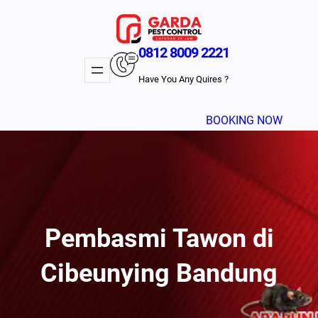
Lewati
ke
konten
0812 8009 2221
Have You Any Quires ?
BOOKING NOW
Pembasmi Tawon di
Cibeunying Bandung