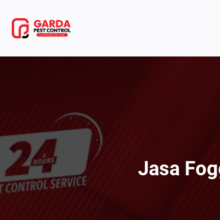
Lewati
ke
konten
Jasa Fog