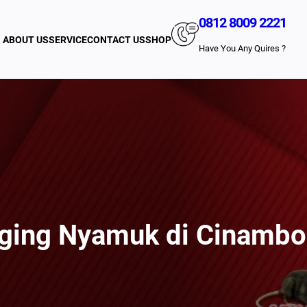
0812 8009 2221
ABOUT US
SERVICE
CONTACT US
SHOP
Have You Any Quires ?
ging Nyamuk di Cinamb