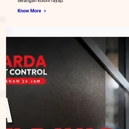
serangan koloni rayap.
Know More