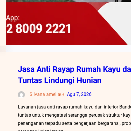
Jasa Anti Rayap Rumah Kayu dan
Tuntas Lindungi Hunian
Silvana amelia
Agu 7, 2026
Layanan jasa anti rayap rumah kayu dan interior Band
tuntas untuk mengatasi serangga perusak struktur kay
penanganan terpadu serta pengerjaan bergaransi, prope