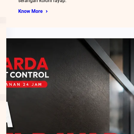
serangan koloni rayap.
Know More