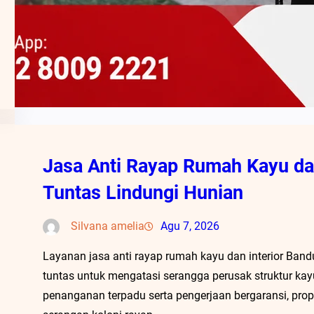
Jasa Anti Rayap Rumah Kayu dan
Tuntas Lindungi Hunian
Silvana amelia
Agu 7, 2026
Layanan jasa anti rayap rumah kayu dan interior Band
tuntas untuk mengatasi serangga perusak struktur kay
penanganan terpadu serta pengerjaan bergaransi, prope