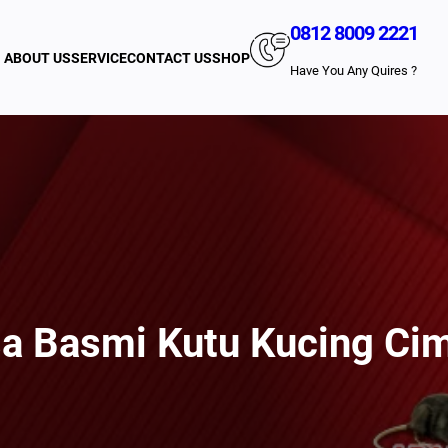
0812 8009 2221
ABOUT US
SERVICE
CONTACT US
SHOP
Have You Any Quires ?
a Basmi Kutu Kucing Ci