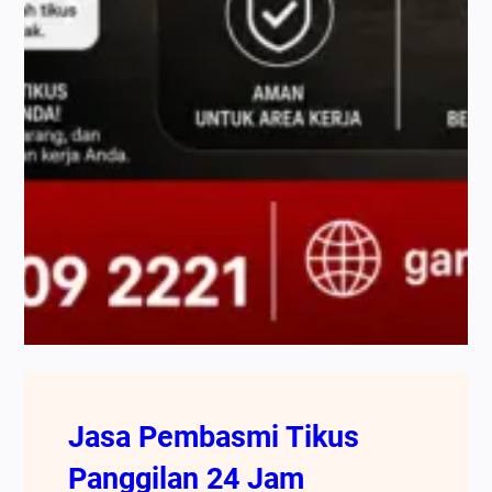
Jasa Pembasmi Tikus
Panggilan 24 Jam