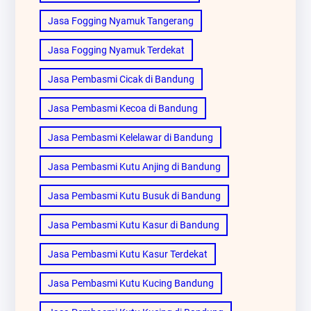
Jasa Fogging Nyamuk Tangerang
Jasa Fogging Nyamuk Terdekat
Jasa Pembasmi Cicak di Bandung
Jasa Pembasmi Kecoa di Bandung
Jasa Pembasmi Kelelawar di Bandung
Jasa Pembasmi Kutu Anjing di Bandung
Jasa Pembasmi Kutu Busuk di Bandung
Jasa Pembasmi Kutu Kasur di Bandung
Jasa Pembasmi Kutu Kasur Terdekat
Jasa Pembasmi Kutu Kucing Bandung