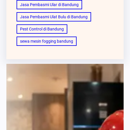
Jasa Pembasmi Ular di Bandung
Jasa Pembasmi Ulat Bulu di Bandung
Pest Control di Bandung
sewa mesin fogging bandung