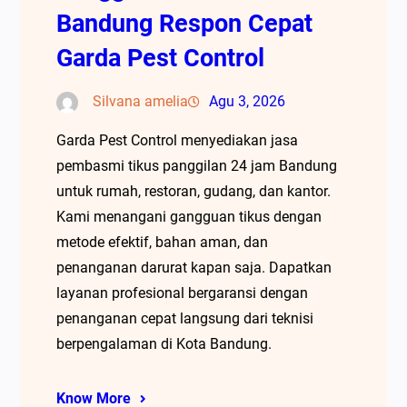
Bandung Respon Cepat
Garda Pest Control
Silvana amelia
Agu 3, 2026
Garda Pest Control menyediakan jasa
pembasmi tikus panggilan 24 jam Bandung
untuk rumah, restoran, gudang, dan kantor.
Kami menangani gangguan tikus dengan
metode efektif, bahan aman, dan
penanganan darurat kapan saja. Dapatkan
layanan profesional bergaransi dengan
penanganan cepat langsung dari teknisi
berpengalaman di Kota Bandung.
Know More