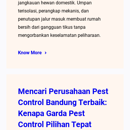
jangkauan hewan domestik. Umpan
terisolasi, perangkap mekanis, dan
penutupan jalur masuk membuat rumah
bersih dari gangguan tikus tanpa
mengorbankan keselamatan peliharaan.
Know More
Mencari Perusahaan Pest
Control Bandung Terbaik:
Kenapa Garda Pest
Control Pilihan Tepat