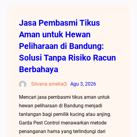
Jasa Pembasmi Tikus
Aman untuk Hewan
Peliharaan di Bandung:
Solusi Tanpa Risiko Racun
Berbahaya
Silvana amelia
Agu 3, 2026
Mencari jasa pembasmi tikus aman untuk
hewan peliharaan di Bandung menjadi
tantangan bagi pemilik kucing atau anjing.
Garda Pest Control menawarkan metode
penanganan hama yang terlindungi dari