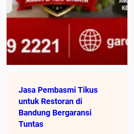
Jasa Pembasmi Tikus
untuk Restoran di
Bandung Bergaransi
Tuntas