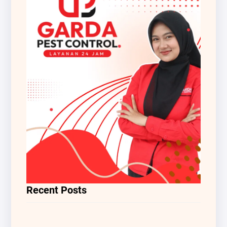
Recent Posts