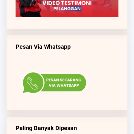
Pesan Via Whatsapp
Paling Banyak Dipesan