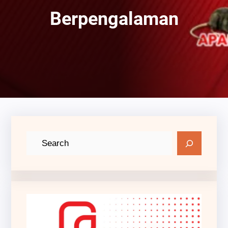
Berpengalaman
C
a
r
i