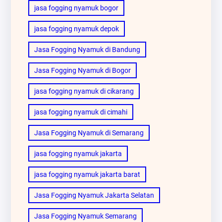
jasa fogging nyamuk bogor
jasa fogging nyamuk depok
Jasa Fogging Nyamuk di Bandung
Jasa Fogging Nyamuk di Bogor
jasa fogging nyamuk di cikarang
jasa fogging nyamuk di cimahi
Jasa Fogging Nyamuk di Semarang
jasa fogging nyamuk jakarta
jasa fogging nyamuk jakarta barat
Jasa Fogging Nyamuk Jakarta Selatan
Jasa Fogging Nyamuk Semarang