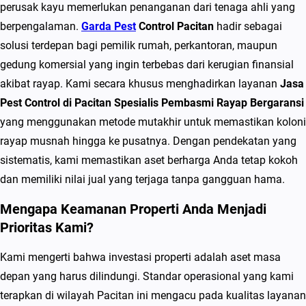
t
perusak kayu memerlukan penanganan dari tenaga ahli yang
C
berpengalaman.
Garda Pest
Control Pacitan
hadir sebagai
o
solusi terdepan bagi pemilik rumah, perkantoran, maupun
n
gedung komersial yang ingin terbebas dari kerugian finansial
t
akibat rayap. Kami secara khusus menghadirkan layanan
Jasa
r
Pest Control di Pacitan Spesialis Pembasmi Rayap Bergaransi
o
yang menggunakan metode mutakhir untuk memastikan koloni
l
rayap musnah hingga ke pusatnya. Dengan pendekatan yang
d
sistematis, kami memastikan aset berharga Anda tetap kokoh
i
dan memiliki nilai jual yang terjaga tanpa gangguan hama.
P
Mengapa Keamanan Properti Anda Menjadi
a
Prioritas Kami?
c
i
Kami mengerti bahwa investasi properti adalah aset masa
t
depan yang harus dilindungi. Standar operasional yang kami
a
terapkan di wilayah Pacitan ini mengacu pada kualitas layanan