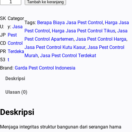
K
Tambah ke keranjang
u
SK
Categor
a
Tags:
Berapa Biaya Jasa Pest Control
, 
Harga Jasa
U:
y:
Jasa
n
Pest Control
, 
Harga Jasa Pest Control Tikus
, 
Jasa
JP
Pest
t
Pest Control Apartemen
, 
Jasa Pest Control Harga
, 
CD
Control
i
Jasa Pest Control Kutu Kasur
, 
Jasa Pest Control
PR
Terdeka
t
Murah
, 
Jasa Pest Control Terdekat
53
t
a
Brand:
Garda Pest Control Indonesia
s
J
Deskripsi
a
Ulasan (0)
s
a
P
Deskripsi
e
s
Menjaga integritas struktur bangunan dari serangan hama