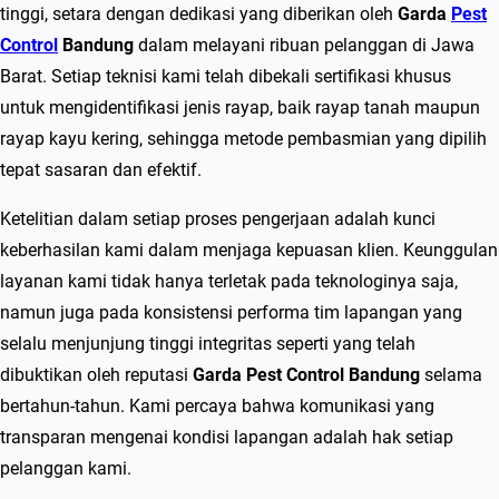
n
tinggi, setara dengan dedikasi yang diberikan oleh
Garda
Pest
S
Control
Bandung
dalam melayani ribuan pelanggan di Jawa
p
Barat. Setiap teknisi kami telah dibekali sertifikasi khusus
e
untuk mengidentifikasi jenis rayap, baik rayap tanah maupun
s
rayap kayu kering, sehingga metode pembasmian yang dipilih
i
tepat sasaran dan efektif.
a
Ketelitian dalam setiap proses pengerjaan adalah kunci
l
keberhasilan kami dalam menjaga kepuasan klien. Keunggulan
i
layanan kami tidak hanya terletak pada teknologinya saja,
s
namun juga pada konsistensi performa tim lapangan yang
P
selalu menjunjung tinggi integritas seperti yang telah
e
dibuktikan oleh reputasi
Garda Pest Control Bandung
selama
m
bertahun-tahun. Kami percaya bahwa komunikasi yang
b
transparan mengenai kondisi lapangan adalah hak setiap
a
pelanggan kami.
s