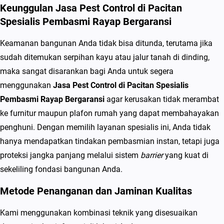
m
Keunggulan Jasa Pest Control di Pacitan
i
Spesialis Pembasmi Rayap Bergaransi
R
Keamanan bangunan Anda tidak bisa ditunda, terutama jika
a
sudah ditemukan serpihan kayu atau jalur tanah di dinding,
y
maka sangat disarankan bagi Anda untuk segera
a
menggunakan
Jasa Pest Control di Pacitan Spesialis
p
Pembasmi Rayap Bergaransi
agar kerusakan tidak merambat
B
ke furnitur maupun plafon rumah yang dapat membahayakan
e
penghuni. Dengan memilih layanan spesialis ini, Anda tidak
r
hanya mendapatkan tindakan pembasmian instan, tetapi juga
g
proteksi jangka panjang melalui sistem
barrier
yang kuat di
a
sekeliling fondasi bangunan Anda.
r
a
Metode Penanganan dan Jaminan Kualitas
n
Kami menggunakan kombinasi teknik yang disesuaikan
s