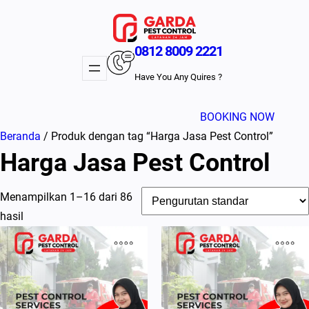
Lewati
ke
konten
0812 8009 2221
Have You Any Quires ?
BOOKING NOW
Beranda
/ Produk dengan tag “Harga Jasa Pest Control”
Harga Jasa Pest Control
Menampilkan 1–16 dari 86
hasil