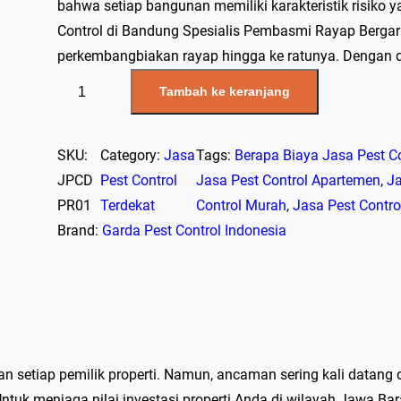
bahwa setiap bangunan memiliki karakteristik risiko 
Control di Bandung Spesialis Pembasmi Rayap Bergar
perkembangbiakan rayap hingga ke ratunya. Dengan 
K
Tambah ke keranjang
u
a
n
SKU:
Category:
Jasa
Tags:
Berapa Biaya Jasa Pest Co
t
JPCD
Pest Control
Jasa Pest Control Apartemen
, 
Ja
i
PR01
Terdekat
Control Murah
, 
Jasa Pest Contro
t
Brand:
Garda Pest Control Indonesia
a
s
J
a
s
n setiap pemilik properti. Namun, ancaman sering kali datang 
a
ntuk menjaga nilai investasi properti Anda di wilayah Jawa Bar