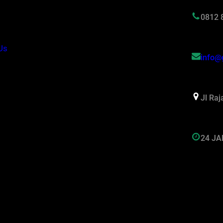
s
0812 
Us
info@
Jl Ra
24 J