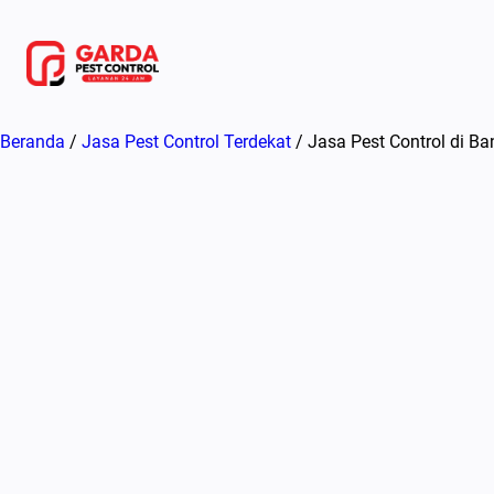
Lewati
ke
konten
Beranda
/
Jasa Pest Control Terdekat
/ Jasa Pest Control di B