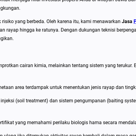
P
ngkungan.
e
s
risiko yang berbeda. Oleh karena itu, kami menawarkan
Jasa
P
t
n rayap hingga ke ratunya. Dengan dukungan teknisi berpeng
C
ugikan.
o
n
t
rotkan cairan kimia, melainkan tentang sistem yang terukur. 
r
o
l
etaan area terdampak untuk menentukan jenis rayap dan tingk
d
jeksi (soil treatment) dan sistem pengumpanan (baiting sys
i
B
a
ertifikat yang memahami perilaku biologis hama secara mendal
n
ulang jika ditemukan aktivitas rayap kembali dalam masa gara