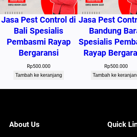
Jasa Pest Control di
Jasa Pest Contr
Bali Spesialis
Bandung Bar
Pembasmi Rayap
Spesialis Pemb
Bergaransi
Rayap Bergara
Rp
500.000
Rp
500.000
Tambah ke keranjang
Tambah ke keranjan
About Us
Quick Li