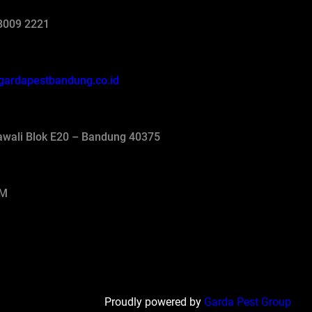
8009 2221
gardapestbandung.co.id
jawali Blok E20 – Bandung 40375
AM
Proudly powered by
Garda Pest Group