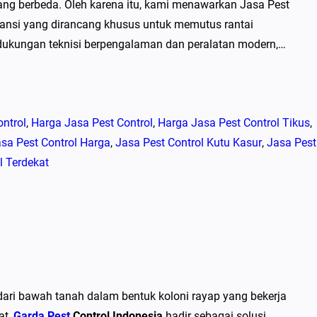
yang berbeda. Oleh karena itu, kami menawarkan Jasa Pest
ansi yang dirancang khusus untuk memutus rantai
dukungan teknisi berpengalaman dan peralatan modern,…
ntrol
, 
Harga Jasa Pest Control
, 
Harga Jasa Pest Control Tikus
, 
sa Pest Control Harga
, 
Jasa Pest Control Kutu Kasur
, 
Jasa Pest
l Terdekat
dari bawah tanah dalam bentuk koloni rayap yang bekerja
at,
Garda Pest
Control Indonesia
hadir sebagai solusi