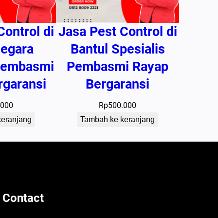
Control di
Jasa Pest Control di
negara
Bantul Spesialis
 Pembasmi
Pembasmi Rayap
rgaransi
Bergaransi
.000
Rp
500.000
keranjang
Tambah ke keranjang
 Contact