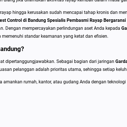
d
u
ayap hingga kerusakan sudah mencapai tahap kronis dan memak
n
est Control di Bandung Spesialis Pembasmi Rayap Bergaransi
g
utan. Dengan mempercayakan perlindungan aset Anda kepada
Ga
S
ah memenuhi standar keamanan yang ketat dan efisien.
p
Bandung?
e
s
apat dipertanggungjawabkan. Sebagai bagian dari jaringan
Garda
i
asan pelanggan adalah prioritas utama, sehingga setiap keluh
a
l
a amankan rumah, kantor, atau gudang Anda dengan teknologi 
i
s
P
e
m