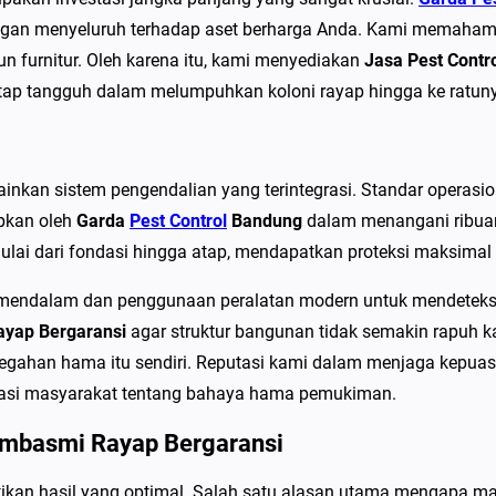
a
gan menyeluruh terhadap aset berharga Anda. Kami memahami ba
P
n furnitur. Oleh karena itu, kami menyediakan
Jasa Pest Contr
e
tap tangguh dalam melumpuhkan koloni rayap hingga ke ratun
s
t
C
kan sistem pengendalian yang terintegrasi. Standar operasio
o
apkan oleh
Garda
Pest Control
Bandung
dalam menangani ribuan 
n
mulai dari fondasi hingga atap, mendapatkan proteksi maksima
t
r
 mendalam dan penggunaan peralatan modern untuk mendeteksi
o
ayap Bergaransi
agar struktur bangunan tidak semakin rapuh k
l
cegahan hama itu sendiri. Reputasi kami dalam menjaga kepua
d
si masyarakat tentang bahaya hama pemukiman.
i
Pembasmi Rayap Bergaransi
P
u
ikan hasil yang optimal. Salah satu alasan utama mengapa 