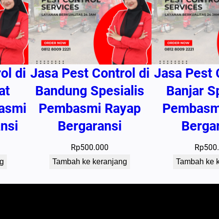
e
r
g
a
r
ol di
Jasa Pest Control di
Jasa Pest 
a
n
at
Bandung Spesialis
Banjar S
s
asmi
Pembasmi Rayap
Pembasm
i
nsi
Bergaransi
Berga
Rp
500.000
Rp
500
g
Tambah ke keranjang
Tambah ke 