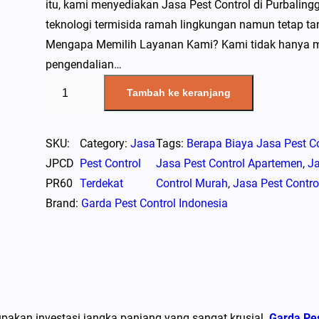
itu, kami menyediakan Jasa Pest Control di Purbali
teknologi termisida ramah lingkungan namun tetap t
Mengapa Memilih Layanan Kami? Kami tidak hanya m
pengendalian…
K
Tambah ke keranjang
u
a
n
SKU:
Category:
Jasa
Tags:
Berapa Biaya Jasa Pest Co
t
JPCD
Pest Control
Jasa Pest Control Apartemen
, 
Ja
i
PR60
Terdekat
Control Murah
, 
Jasa Pest Contro
t
Brand:
Garda Pest Control Indonesia
a
s
J
a
s
pakan investasi jangka panjang yang sangat krusial.
Garda Pe