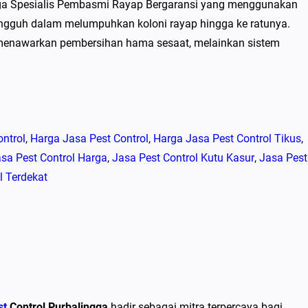
ngga Spesialis Pembasmi Rayap Bergaransi yang menggunakan
angguh dalam melumpuhkan koloni rayap hingga ke ratunya.
enawarkan pembersihan hama sesaat, melainkan sistem
ntrol
, 
Harga Jasa Pest Control
, 
Harga Jasa Pest Control Tikus
, 
sa Pest Control Harga
, 
Jasa Pest Control Kutu Kasur
, 
Jasa Pest
l Terdekat
st
Control Purbalingga
hadir sebagai mitra terpercaya bagi