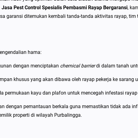
r
n
Jasa Pest Control Spesialis Pembasmi Rayap Bergaransi
, ka
b
sa garansi ditemukan kembali tanda-tanda aktivitas rayap, ti
a
l
i
n
pengendalian hama:
g
g
gunan dengan menciptakan
chemical barrier
di dalam tanah unt
a
an khusus yang akan dibawa oleh rayap pekerja ke sarang un
S
p
 permukaan kayu dan plafon untuk mencegah infestasi rayap 
e
s
an dengan pemantauan berkala guna memastikan tidak ada infes
i
lik properti di wilayah Purbalingga.
a
l