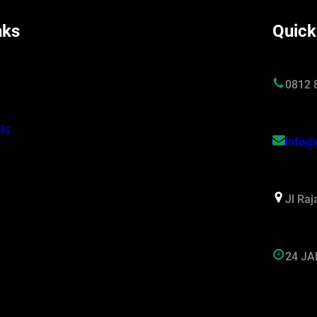
nks
Quick
s
0812 
Us
info@
Jl Ra
24 J