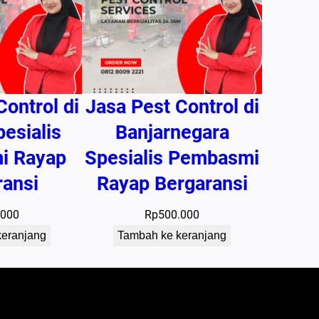
Control di
Jasa Pest Control di
pesialis
Banjarnegara
i Rayap
Spesialis Pembasmi
ransi
Rayap Bergaransi
.000
Rp
500.000
keranjang
Tambah ke keranjang