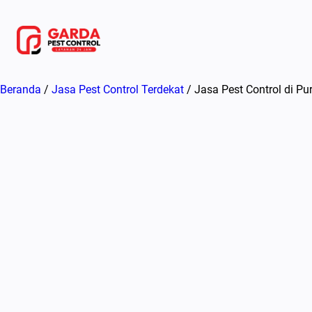
Lewati
ke
konten
Beranda
/
Jasa Pest Control Terdekat
/ Jasa Pest Control di P