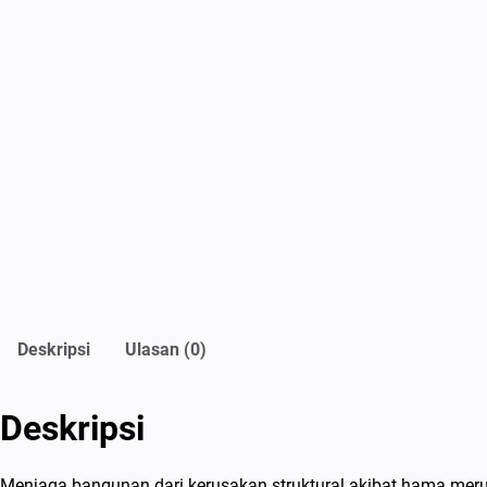
Deskripsi
Ulasan (0)
Deskripsi
Menjaga bangunan dari kerusakan struktural akibat hama meru