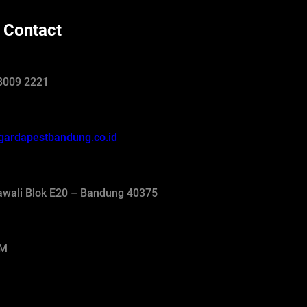
 Contact
8009 2221
gardapestbandung.co.id
jawali Blok E20 – Bandung 40375
AM