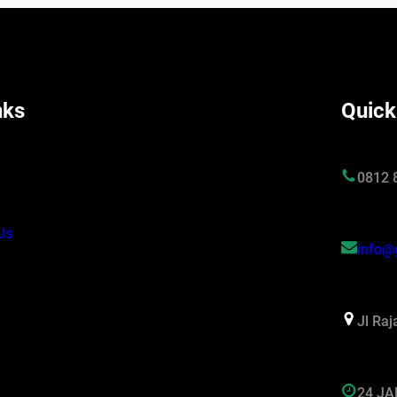
nks
Quick
s
0812 
Us
info@
Jl Ra
24 J