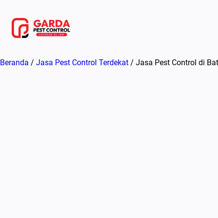
Lewati
ke
konten
Beranda
/
Jasa Pest Control Terdekat
/ Jasa Pest Control di B