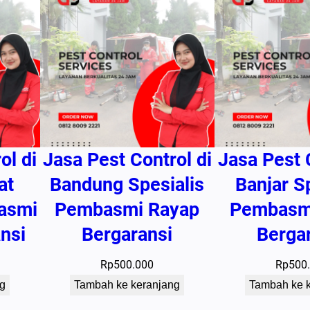
a
n
s
i
ol di
Jasa Pest Control di
Jasa Pest 
at
Bandung Spesialis
Banjar S
asmi
Pembasmi Rayap
Pembasm
nsi
Bergaransi
Berga
Rp
500.000
Rp
500
g
Tambah ke keranjang
Tambah ke 