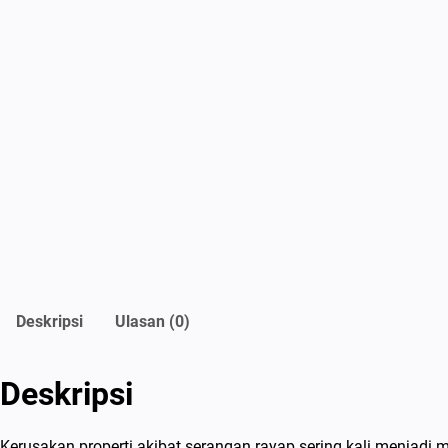
Deskripsi
Ulasan (0)
Deskripsi
Kerusakan properti akibat serangan rayap sering kali menjadi