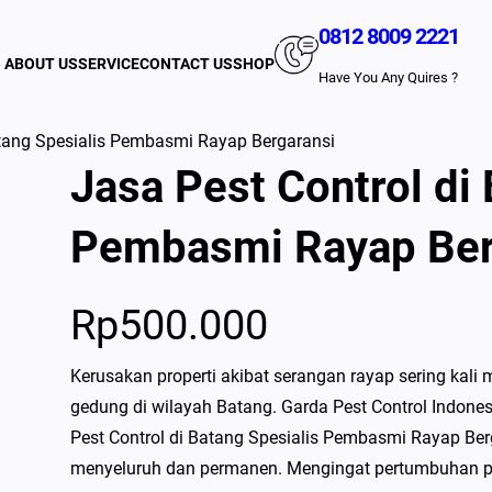
0812 8009 2221
ABOUT US
SERVICE
CONTACT US
SHOP
Have You Any Quires ?
atang Spesialis Pembasmi Rayap Bergaransi
Jasa Pest Control di
Pembasmi Rayap Ber
Rp
500.000
Kerusakan properti akibat serangan rayap sering kal
gedung di wilayah Batang. Garda Pest Control Indone
Pest Control di Batang Spesialis Pembasmi Rayap Be
menyeluruh dan permanen. Mengingat pertumbuhan p