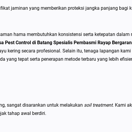
t
tifikat jaminan yang memberikan proteksi jangka panjang bagi
a
n
g
caman hama membutuhkan konsistensi serta ketepatan dalam m
S
sa Pest Control di Batang Spesialis Pembasmi Rayap Bergaran
p
u kering secara profesional. Selain itu, tenaga lapangan kami 
e
a yang tepat serta penerapan metode terbaru yang lebih efisi
s
i
a
l
i
s
ng, sangat disarankan untuk melakukan
soil treatment
. Kami a
P
ak tahap awal berdiri.
e
m