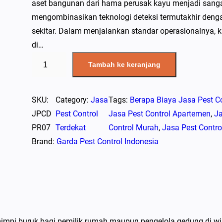
aset bangunan dari hama perusak kayu menjadi sang
mengombinasikan teknologi deteksi termutakhir denga
sekitar. Dalam menjalankan standar operasionalnya, k
di…
K
Tambah ke keranjang
u
a
n
SKU:
Category:
Jasa
Tags:
Berapa Biaya Jasa Pest Co
t
JPCD
Pest Control
Jasa Pest Control Apartemen
, 
Ja
i
PR07
Terdekat
Control Murah
, 
Jasa Pest Contro
t
Brand:
Garda Pest Control Indonesia
a
s
J
a
s
 mimpi buruk bagi pemilik rumah maupun pengelola gedung di w