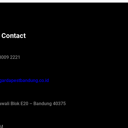
 Contact
8009 2221
gardapestbandung.co.id
jawali Blok E20 – Bandung 40375
AM