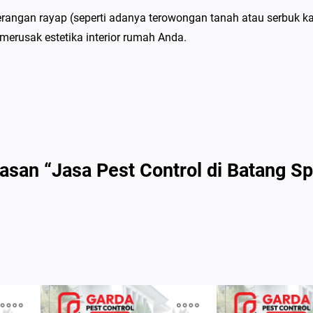
b
angan rayap (seperti adanya terowongan tanah atau serbuk ka
a
merusak estetika interior rumah Anda.
s
m
i
R
a
y
a
asan “Jasa Pest Control di Batang S
p
B
e
r
g
a
r