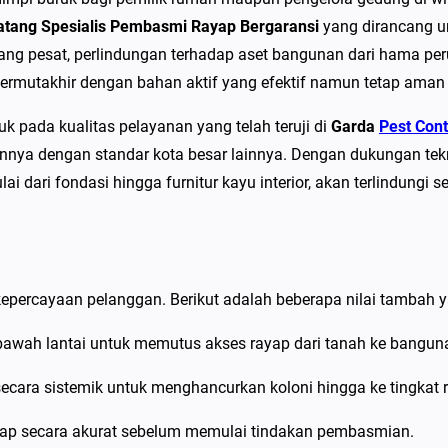
a
Batang Spesialis Pembasmi Rayap Bergaransi
yang dirancang u
P
g pesat, perlindungan terhadap aset bangunan dari hama per
e
rmutakhir dengan bahan aktif yang efektif namun tetap aman b
s
t
k pada kualitas pelayanan yang telah teruji di
Garda
Pest Cont
C
nnya dengan standar kota besar lainnya. Dengan dukungan tek
o
 dari fondasi hingga furnitur kayu interior, akan terlindungi s
n
t
r
o
epercayaan pelanggan. Berikut adalah beberapa nilai tambah 
l
d
bawah lantai untuk memutus akses rayap dari tanah ke bangun
i
ecara sistemik untuk menghancurkan koloni hingga ke tingkat r
B
a
ap secara akurat sebelum memulai tindakan pembasmian.