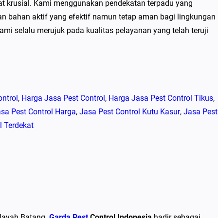
at krusial. Kami menggunakan pendekatan terpadu yang
n bahan aktif yang efektif namun tetap aman bagi lingkungan
ami selalu merujuk pada kualitas pelayanan yang telah teruji
ntrol
, 
Harga Jasa Pest Control
, 
Harga Jasa Pest Control Tikus
, 
sa Pest Control Harga
, 
Jasa Pest Control Kutu Kasur
, 
Jasa Pest
l Terdekat
ilayah Batang.
Garda Pest
Control Indonesia
hadir sebagai