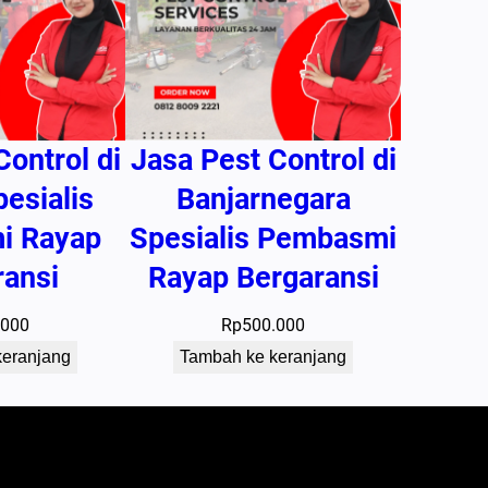
Control di
Jasa Pest Control di
pesialis
Banjarnegara
i Rayap
Spesialis Pembasmi
ransi
Rayap Bergaransi
.000
Rp
500.000
keranjang
Tambah ke keranjang