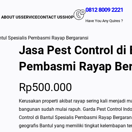
0812 8009 2221
ABOUT US
SERVICE
CONTACT US
SHOP
Have You Any Quires ?
antul Spesialis Pembasmi Rayap Bergaransi
Jasa Pest Control di 
Pembasmi Rayap Ber
Rp
500.000
Kerusakan properti akibat rayap sering kali menjadi m
bangunan sudah mulai rapuh. Garda Pest Control Indon
Control di Bantul Spesialis Pembasmi Rayap Bergarans
geografis Bantul yang memiliki tingkat kelembapan t