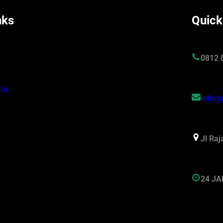
nks
Quick
s
0812 
Us
info@
Jl Ra
24 J