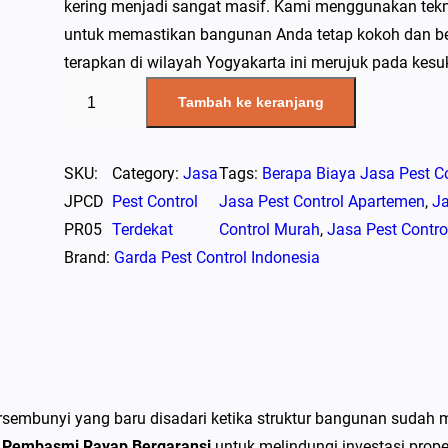
kering menjadi sangat masif. Kami menggunakan teknol
untuk memastikan bangunan Anda tetap kokoh dan beb
terapkan di wilayah Yogyakarta ini merujuk pada kes
K
Tambah ke keranjang
u
a
n
SKU:
Category:
Jasa
Tags:
Berapa Biaya Jasa Pest Co
t
JPCD
Pest Control
Jasa Pest Control Apartemen
, 
Ja
i
PR05
Terdekat
Control Murah
, 
Jasa Pest Contro
t
Brand:
Garda Pest Control Indonesia
a
s
J
a
s
ersembunyi yang baru disadari ketika struktur bangunan sudah 
a
is Pembasmi Rayap Bergaransi
untuk melindungi investasi prope