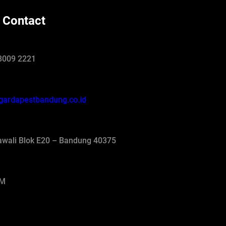
 Contact
8009 2221
gardapestbandung.co.id
jawali Blok E20 – Bandung 40375
AM