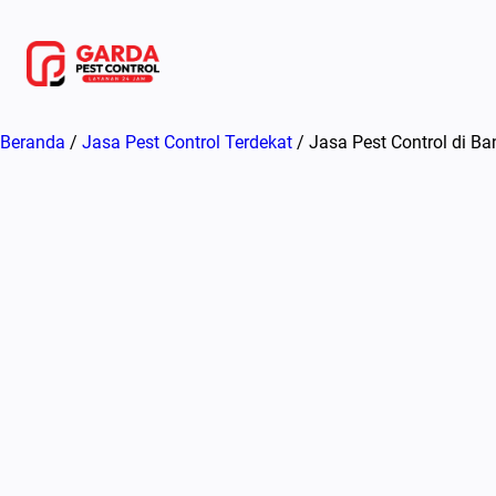
Lewati
ke
konten
Beranda
/
Jasa Pest Control Terdekat
/ Jasa Pest Control di B