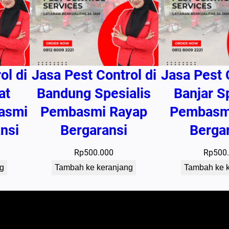
n
s
i
ol di
Jasa Pest Control di
Jasa Pest 
at
Bandung Spesialis
Banjar S
asmi
Pembasmi Rayap
Pembasm
nsi
Bergaransi
Berga
Rp
500.000
Rp
500
g
Tambah ke keranjang
Tambah ke 