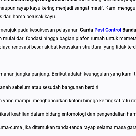
P
 maupun rayap kayu kering menjadi sangat masif. Kami menggun
e
s dari hama perusak kayu.
s
t
ni merujuk pada kesuksesan pelayanan
Garda
Pest Control
Bandu
C
h mulai dari fondasi hingga bagian plafon rumah untuk memeta
o
ya renovasi besar akibat kerusakan struktural yang tidak ter
n
t
r
amanan jangka panjang. Berikut adalah keunggulan yang kami 
o
l
anah sebelum atau sesudah bangunan berdiri.
d
yang mampu menghancurkan koloni hingga ke tingkat ratu ra
i
B
ifikasi keahlian dalam bidang entomologi dan pengendalian ha
a
uma-cuma jika ditemukan tanda-tanda rayap selama masa gara
n