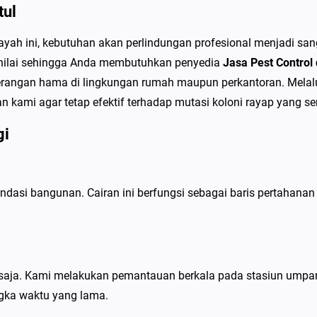
t
tul
u
ah ini, kebutuhan akan perlindungan profesional menjadi san
l
rnilai sehingga Anda membutuhkan penyedia
Jasa Pest Control
S
rangan hama di lingkungan rumah maupun perkantoran. Melalui
p
kami agar tetap efektif terhadap mutasi koloni rayap yang se
e
s
gi
i
a
l
ondasi bangunan. Cairan ini berfungsi sebagai baris pertahan
i
s
P
e
tu saja. Kami melakukan pemantauan berkala pada stasiun umpa
m
ngka waktu yang lama.
b