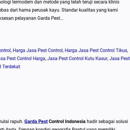
ogi termodern dan metode yang telah teruji secara klinis
as dari hama perusak kayu. Standar kualitas yang kami
uksesan pelayanan Garda Pest…
ntrol
, 
Harga Jasa Pest Control
, 
Harga Jasa Pest Control Tikus
, 
sa Pest Control Harga
, 
Jasa Pest Control Kutu Kasur
, 
Jasa Pest
l Terdekat
mulai rapuh.
Garda Pest
Control Indonesia
hadir sebagai solusi
rti Anda. Dengan kondisi geografis Bantul yang memiliki