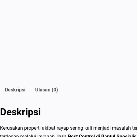
Deskripsi
Ulasan (0)
Deskripsi
Kerusakan properti akibat rayap sering kali menjadi masalah t
terdepan melalui layanan
Jasa Pest Control di Bantul Spesial