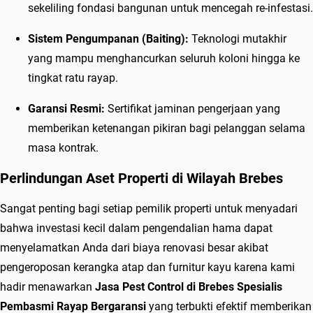
sekeliling fondasi bangunan untuk mencegah re-infestasi.
R
a
Sistem Pengumpanan (Baiting):
Teknologi mutakhir
y
yang mampu menghancurkan seluruh koloni hingga ke
a
tingkat ratu rayap.
p
B
Garansi Resmi:
Sertifikat jaminan pengerjaan yang
e
memberikan ketenangan pikiran bagi pelanggan selama
r
masa kontrak.
g
Perlindungan Aset Properti di Wilayah Brebes
a
r
Sangat penting bagi setiap pemilik properti untuk menyadari
a
bahwa investasi kecil dalam pengendalian hama dapat
n
menyelamatkan Anda dari biaya renovasi besar akibat
s
pengeroposan kerangka atap dan furnitur kayu karena kami
i
hadir menawarkan
Jasa Pest Control di Brebes Spesialis
Pembasmi Rayap Bergaransi
yang terbukti efektif memberikan