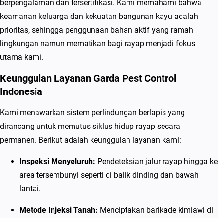
berpengalaman dan tersertifikasi. Kami memahami bahwa
p
keamanan keluarga dan kekuatan bangunan kayu adalah
e
prioritas, sehingga penggunaan bahan aktif yang ramah
s
lingkungan namun mematikan bagi rayap menjadi fokus
i
utama kami.
a
l
Keunggulan Layanan Garda Pest Control
i
Indonesia
s
Kami menawarkan sistem perlindungan berlapis yang
P
dirancang untuk memutus siklus hidup rayap secara
e
permanen. Berikut adalah keunggulan layanan kami:
m
b
Inspeksi Menyeluruh:
Pendeteksian jalur rayap hingga ke
a
area tersembunyi seperti di balik dinding dan bawah
s
lantai.
m
Metode Injeksi Tanah:
Menciptakan barikade kimiawi di
i