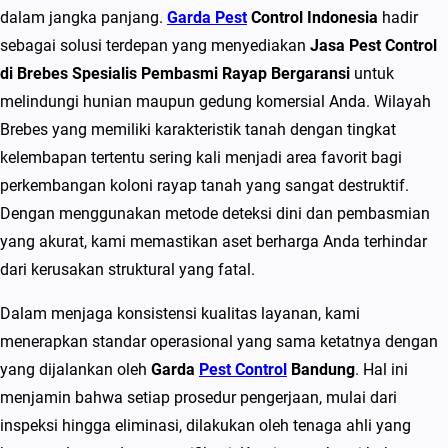
C
dalam jangka panjang.
Garda Pest
Control Indonesia
hadir
o
sebagai solusi terdepan yang menyediakan
Jasa Pest Control
n
di Brebes Spesialis Pembasmi Rayap Bergaransi
untuk
t
melindungi hunian maupun gedung komersial Anda. Wilayah
r
Brebes yang memiliki karakteristik tanah dengan tingkat
o
kelembapan tertentu sering kali menjadi area favorit bagi
l
perkembangan koloni rayap tanah yang sangat destruktif.
d
Dengan menggunakan metode deteksi dini dan pembasmian
i
yang akurat, kami memastikan aset berharga Anda terhindar
B
dari kerusakan struktural yang fatal.
r
Dalam menjaga konsistensi kualitas layanan, kami
e
menerapkan standar operasional yang sama ketatnya dengan
b
yang dijalankan oleh
Garda
Pest Control
Bandung
. Hal ini
e
menjamin bahwa setiap prosedur pengerjaan, mulai dari
s
inspeksi hingga eliminasi, dilakukan oleh tenaga ahli yang
S