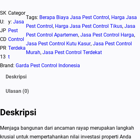
u
SK
Categor
a
Tags:
Berapa Biaya Jasa Pest Control
, 
Harga Jasa
U:
y:
Jasa
n
Pest Control
, 
Harga Jasa Pest Control Tikus
, 
Jasa
JP
Pest
t
Pest Control Apartemen
, 
Jasa Pest Control Harga
, 
CD
Control
i
Jasa Pest Control Kutu Kasur
, 
Jasa Pest Control
PR
Terdeka
t
Murah
, 
Jasa Pest Control Terdekat
13
t
a
Brand:
Garda Pest Control Indonesia
s
J
Deskripsi
a
Ulasan (0)
s
a
P
Deskripsi
e
s
Menjaga bangunan dari ancaman rayap merupakan langkah
t
krusial untuk mempertahankan nilai investasi properti Anda