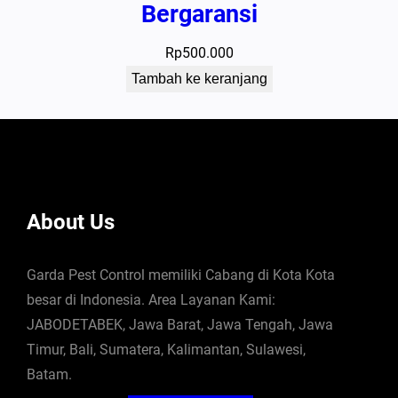
Bergaransi
Rp
500.000
Tambah ke keranjang
About Us
Garda Pest Control memiliki Cabang di Kota Kota
besar di Indonesia. Area Layanan Kami:
JABODETABEK, Jawa Barat, Jawa Tengah, Jawa
Timur, Bali, Sumatera, Kalimantan, Sulawesi,
Batam.