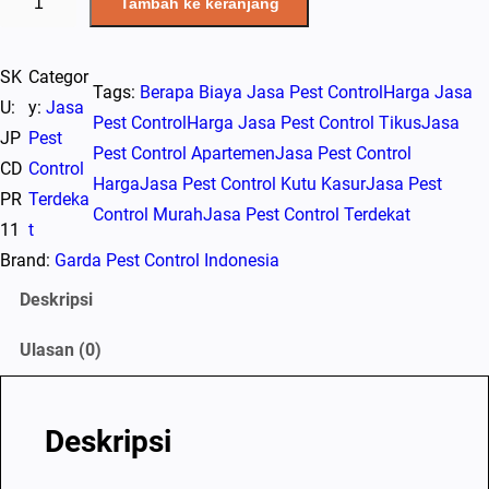
Tambah ke keranjang
u
a
SK
Categor
n
Tags:
Berapa Biaya Jasa Pest Control
Harga Jasa
U:
y:
Jasa
t
Pest Control
Harga Jasa Pest Control Tikus
Jasa
JP
Pest
i
Pest Control Apartemen
Jasa Pest Control
CD
Control
t
Harga
Jasa Pest Control Kutu Kasur
Jasa Pest
PR
Terdeka
a
Control Murah
Jasa Pest Control Terdekat
11
t
s
Brand:
Garda Pest Control Indonesia
J
a
Deskripsi
s
Ulasan (0)
a
P
e
Deskripsi
s
t