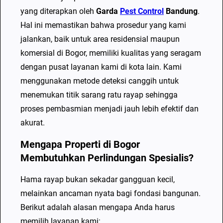
e
yang diterapkan oleh
Garda
Pest Control
Bandung
.
s
Hal ini memastikan bahwa prosedur yang kami
i
jalankan, baik untuk area residensial maupun
a
komersial di Bogor, memiliki kualitas yang seragam
l
dengan pusat layanan kami di kota lain. Kami
i
menggunakan metode deteksi canggih untuk
s
menemukan titik sarang ratu rayap sehingga
P
proses pembasmian menjadi jauh lebih efektif dan
e
akurat.
m
Mengapa Properti di Bogor
b
Membutuhkan Perlindungan Spesialis?
a
s
Hama rayap bukan sekadar gangguan kecil,
m
melainkan ancaman nyata bagi fondasi bangunan.
i
Berikut adalah alasan mengapa Anda harus
R
memilih layanan kami: