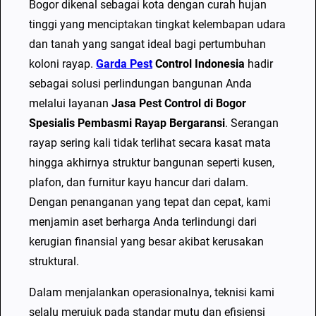
Bogor dikenal sebagai kota dengan curah hujan
C
tinggi yang menciptakan tingkat kelembapan udara
o
dan tanah yang sangat ideal bagi pertumbuhan
n
koloni rayap.
Garda Pest
Control Indonesia
hadir
t
sebagai solusi perlindungan bangunan Anda
r
melalui layanan
Jasa Pest Control di Bogor
o
Spesialis Pembasmi Rayap Bergaransi
. Serangan
l
rayap sering kali tidak terlihat secara kasat mata
d
hingga akhirnya struktur bangunan seperti kusen,
i
plafon, dan furnitur kayu hancur dari dalam.
B
Dengan penanganan yang tepat dan cepat, kami
o
menjamin aset berharga Anda terlindungi dari
g
kerugian finansial yang besar akibat kerusakan
o
struktural.
r
S
Dalam menjalankan operasionalnya, teknisi kami
p
selalu merujuk pada standar mutu dan efisiensi