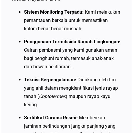
a
Sistem Monitoring Terpadu:
Kami melakukan
y
pemantauan berkala untuk memastikan
a
koloni benar-benar musnah.
p
B
Penggunaan Termitisida Ramah Lingkungan:
e
Cairan pembasmi yang kami gunakan aman
r
bagi penghuni rumah, termasuk anak-anak
g
dan hewan peliharaan.
a
Teknisi Berpengalaman:
Didukung oleh tim
r
yang ahli dalam mengidentifikasi jenis rayap
a
tanah (
Coptotermes
) maupun rayap kayu
n
kering.
s
i
Sertifikat Garansi Resmi:
Memberikan
jaminan perlindungan jangka panjang yang