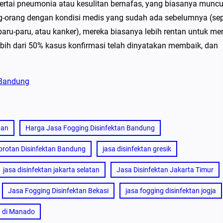
sertai pneumonia atau kesulitan bernafas, yang biasanya muncu
ng-orang dengan kondisi medis yang sudah ada sebelumnya (sep
 paru-paru, atau kanker), mereka biasanya lebih rentan untuk me
lebih dari 50% kasus konfirmasi telah dinyatakan membaik, dan
 Bandung
tan
Harga Jasa Fogging Disinfektan Bandung
rotan Disinfektan Bandung
jasa disinfektan gresik
jasa disinfektan jakarta selatan
Jasa Disinfektan Jakarta Timur
Jasa Fogging Disinfektan Bekasi
jasa fogging disinfektan jogja
n di Manado