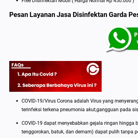
Free Disinfektan Mobil ( Harga Normal Rp 450.000 )
Pesan Layanan Jasa Disinfektan Garda Pe
COVID-19/Virus Corona adalah Virus yang menyeran
terinfeksi terkena pneumonia akut,gangguan pada s
COVID-19 dapat menyebabkan gejala ringan hingga ber
tenggorokan, batuk, dan demam) dapat pulih tanpa pe