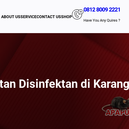
0812 8009 2221
ABOUT US
SERVICE
CONTACT US
SHOP
Have You Any Quires ?
an Disinfektan di Karan