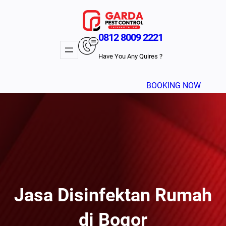
Lewati
ke
konten
0812 8009 2221
Have You Any Quires ?
BOOKING NOW
Jasa Disinfektan Rumah
di Bogor