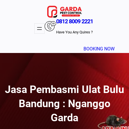
Lewati
ke
konten
0812 8009 2221
Have You Any Quires ?
BOOKING NOW
Jasa Pembasmi Ulat Bulu
Bandung : Nganggo
Garda