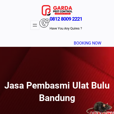
Lewati
ke
konten
0812 8009 2221
Have You Any Quires ?
BOOKING NOW
Jasa Pembasmi Ulat Bulu
Bandung