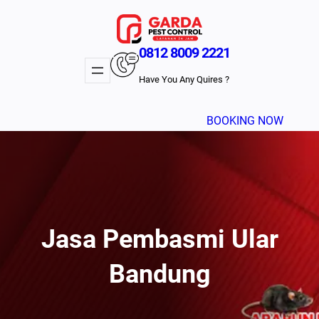
Lewati
ke
konten
0812 8009 2221
Have You Any Quires ?
BOOKING NOW
Jasa Pembasmi Ular
Bandung